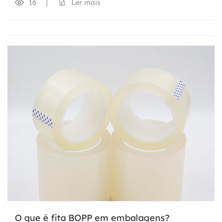
16
|
Ler mais
O que é fita BOPP em embalagens?