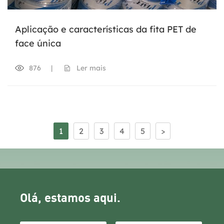
Aplicação e características da fita PET de
face única
876
|
Ler mais
1
2
3
4
5
>
Olá, estamos aqui.