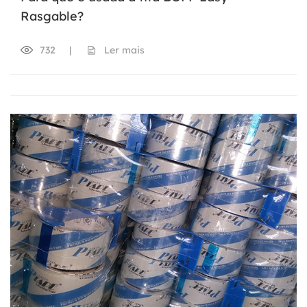
Rasgable?
732
|
Ler mais