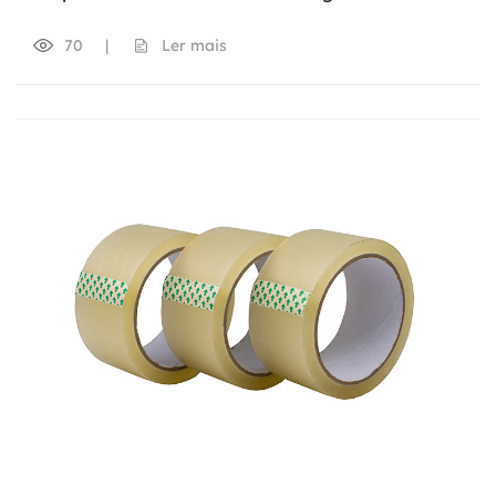
70
|
Ler mais