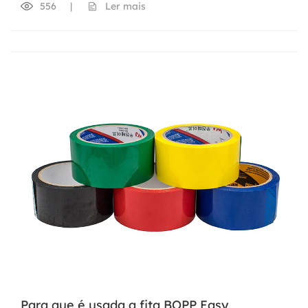
556
|
Ler mais
Para que é usada a fita BOPP Easy