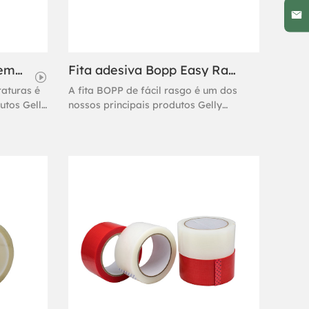
Fita resistente a altas temperaturas
Fita adesiva Bopp Easy Rasgar 180mic
raturas é
A fita BOPP de fácil rasgo é um dos
utos Gelly
nossos principais produtos Gelly
ita
Adhesive. Se você precisa comprar fita
s, pode
BOPP de fácil rasgo, você pode
as
escolher a fita BOPP de fácil rasgo
Gelly Adhesive PE.