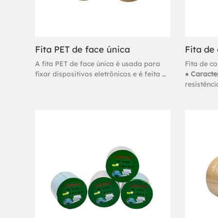
Fita PET de face única
A fita PET de face única é usada para
Fita de c
fixar dispositivos eletrônicos e é feita à
● Caracter
mão
resistênc