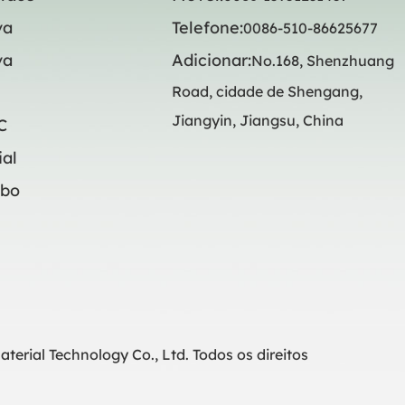
va
Telefone:
0086-510-86625677
va
Adicionar:
No.168, Shenzhuang
Road, cidade de Shengang,
Jiangyin, Jiangsu, China
C
ial
mbo
erial Technology Co., Ltd. Todos os direitos