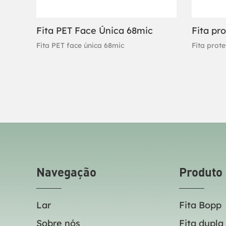
Fita PET Face Única 68mic
Fita pr
Fita PET face única 68mic
Fita prot
Navegação
Produto
Lar
Fita Bopp
Sobre nós
Fita dupla