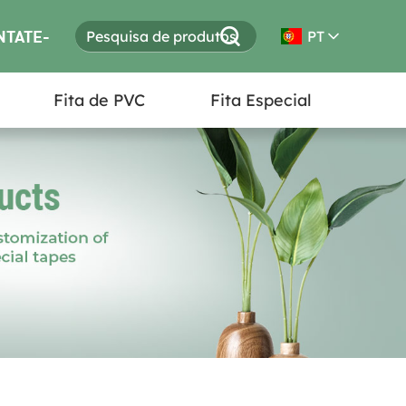
NTATE-
PT
Fita de PVC
Fita Especial
S