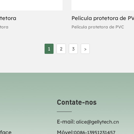
otetora
Película protetora de P
etora
Película protetora de PVC
1
2
3
>
Contate-nos
E-mail:
alice@gellytech.cn
 face
Móvel:
0086-13951231457