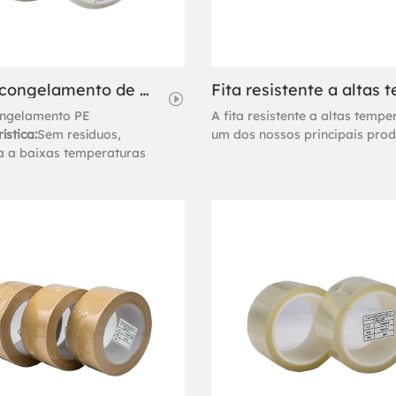
Fita de congelamento de PE
ongelamento PE
A fita resistente a altas tempe
ística:
Sem resíduos,
um dos nossos principais prod
ia a baixas temperaturas
Adhesive. Se você precisa de f
resistente a altas temperatura
escolher a fita resistente a alt
temperaturas Gelly Adhesive.