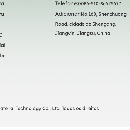
va
Telefone:
0086-510-86625677
va
Adicionar:
No.168, Shenzhuang
Road, cidade de Shengang,
Jiangyin, Jiangsu, China
C
ial
mbo
erial Technology Co., Ltd. Todos os direitos