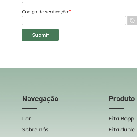
Código de verificação:
*
Navegação
Produto
Lar
Fita Bopp
Sobre nós
Fita dupla