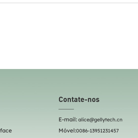
Contate-nos
E-mail:
alice@gellytech.cn
 face
Móvel:
0086-13951231457