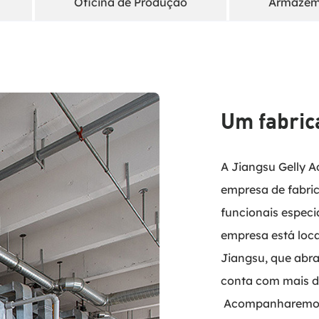
Oficina de Produção
Armazé
Um fabrica
A Jiangsu Gelly A
empresa de fabric
funcionais especi
empresa está loca
Jiangsu, que abr
conta com mais de 
 Acompanharemos continuamente a tecnologia avançada e o 