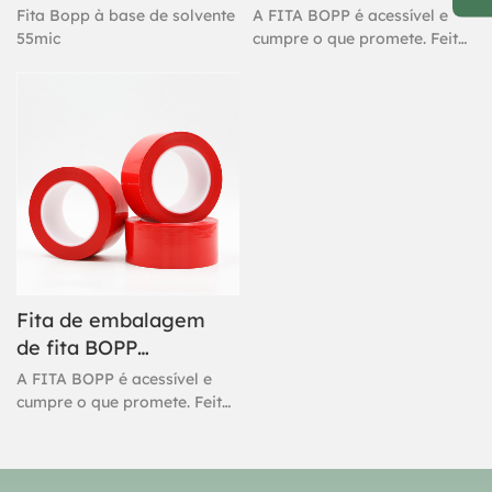
transparente com
Fita Bopp à base de solvente
A FITA BOPP é acessível e
base solvente
55mic
cumpre o que promete. Feita
com um adesivo acrílico à
base de água, esta fita
adesiva adere
instantaneamente e oferece
uma ótima vedação.
Considerada uma fita de
marca própria de alto
desempenho, indicada para
os trabalhos mais exigentes.
A liberação rápida e fácil
permite uma vedação mais
rápida.
Fita de embalagem
de fita BOPP
degradável
A FITA BOPP é acessível e
personalizada
cumpre o que promete. Feita
com um adesivo acrílico à
base de água, esta fita
adesiva adere