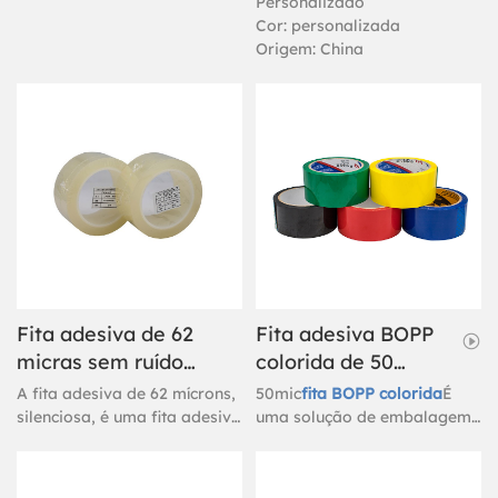
Personalizado
Cor: personalizada
Origem: China
Fita adesiva de 62
Fita adesiva BOPP
micras sem ruído
colorida de 50
para embalar
micras para
A fita adesiva de 62 mícrons,
50mic
fita BOPP colorida
É
caixas.
embalagens
silenciosa, é uma fita adesiva
uma solução de embalagem
sensível à pressão
durável e versátil, feita de
especializada, projetada
filme de polipropileno
para selar caixas de
biorientado (BOPP) revestido