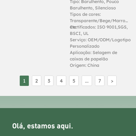
personalização perfeitas de
Tipo: Barulhento, Pouco
caixas de papelão. A fita
Barulhento, Silencioso
possui uma superfície sem
Tipos de cores:
bolhas para uma aplicação
Transparente/Bege/Marrom/Br
suave e uma cor bege neutra,
etc.
Certificados: ISO 9001,SGS,
ideal para embalagens
BSCI, UL
profissionais. Seu adesivo
Serviço: OEM/ODM/Logotipo
acrílico garante forte
Personalizado
aderência inicial e adesão
Aplicação: Selagem de
permanente sem deixar
caixas de papelão
resíduos, tornando-a ideal
Origem: China
para uso manual e
automatizado.
1
2
3
4
5
...
7
>
Olá, estamos aqui.