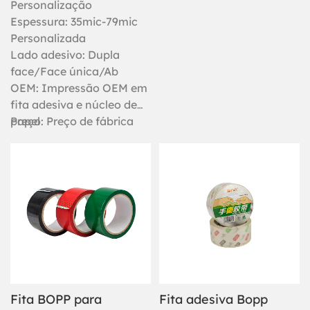
Personalização
os benefícios funcionais das
Espessura: 35mic-79mic
fitas BOPP tradicionais.
Personalizada
Lado adesivo: Dupla
face/Face única/Ab
OEM: Impressão OEM em
fita adesiva e núcleo de
papel
Preço: Preço de fábrica
Fita BOPP para
Fita adesiva Bopp