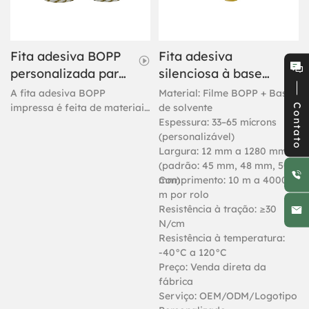
Fita adesiva BOPP
Fita adesiva
personalizada para
silenciosa à base
embalagens de
de solvente, 48
A fita adesiva BOPP
Material: Filme BOPP + Base
caixas.
micras.
impressa é feita de materiais
de solvente
Contato
ecológicos e possui forte
Espessura: 33–65 mícrons
adesão. Ela pode ser usada
(personalizável)
como meio de transmissão
Largura: 12 mm a 1280 mm
de informações e proteção
(padrão: 45 mm, 48 mm, 50
de segurança.
mm)
Comprimento: 10 m a 4000
m por rolo
Resistência à tração: ≥30
N/cm
Resistência à temperatura:
-40°C a 120°C
Preço: Venda direta da
fábrica
Serviço: OEM/ODM/Logotipo