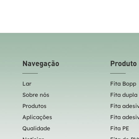
Navegação
Produto
Lar
Fita Bopp
Sobre nós
Fita dupla
Produtos
Fita adesi
Aplicações
Fita adesi
Qualidade
Fita PE