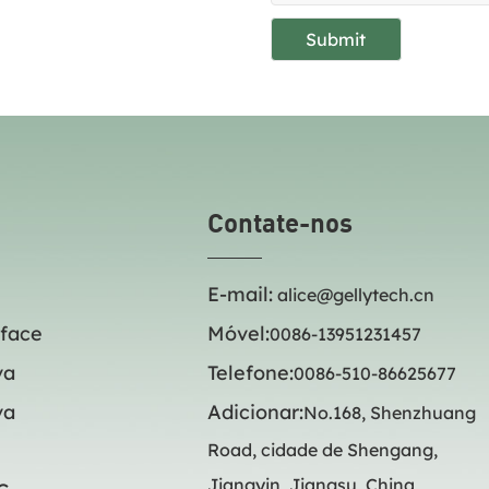
Contate-nos
E-mail:
alice@gellytech.cn
 face
Móvel:
0086-13951231457
va
Telefone:
0086-510-86625677
va
Adicionar:
No.168, Shenzhuang
Road, cidade de Shengang,
Jiangyin, Jiangsu, China