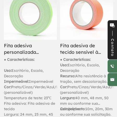
ideais para embalagens
pesadas, juntas de carpetes e
fixação em geral.
Contato
Fita adesiva
Fita adesiva de
personalizada
tecido sensível à
turquesa para
pressão para
● Características:
● Características:
embalagens e
carpetes
Uso:
Escritório, Escola,
Uso:
Escritório, Escola,
Decoração
fixações.
Decoração
Recurso:
Alta resistência à
Impermeável:
Impermeável
tração, sem descoloração.
Cor:
Preto/Cinza/Verde/Azul/Bege
Cor:
Preto/Cinza/Verde/Azul/B
(personalizável)
(personalizável)
Temperatura de teste: 23℃
Largura:
40 mm, 48 mm, 50
Fita adesiva: Fita adesiva de
mm ou conforme sua
tecido
solicitação.
Comprimento:
10m, 20m, 30m
Largura: 24 mm, 25 mm, 45
ou conforme sua solicitação.