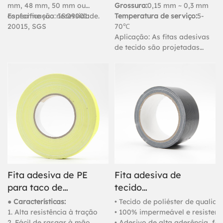
mm, 48 mm, 50 mm ou
Grossura:
0,15 mm ~ 0,3 mm
conforme sua necessidade.
Especificação: ISO9001:
Temperatura de serviço:
5-
20015, SGS
70℃
Aplicação: As fitas adesivas
de tecido são projetadas
para reforçar a proteção de
diversos tubos e objetos,
embalagens pesadas, juntas
de carpetes e fixação.
Fita adesiva de PE
Fita adesiva de
para taco de
tecido
hóquei no gelo ou
impermeável
● Características:
• Tecido de poliéster de qualida
fita isolante de
personalizada de
1. Alta resistência à tração
• 100% impermeável e resistent
2. Fácil de rasgar à mão
• Adesivo de alta aderência, for