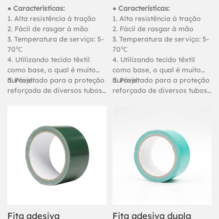
borracha para
removível
● Características:
● Características:
vedação de caixas
personalizada para
1. Alta resistência à tração
1. Alta resistência à tração
2. Fácil de rasgar à mão
2. Fácil de rasgar à mão
de papelão.
carpetes, 50 m
3. Temperatura de serviço: 5-
3. Temperatura de serviço: 5-
70℃
70℃
4. Utilizando tecido têxtil
4. Utilizando tecido têxtil
como base, o qual é muito
como base, o qual é muito
durável.
5. Projetado para a proteção
durável.
5. Projetado para a proteção
reforçada de diversos tubos
reforçada de diversos tubos
e objetos, embalagens para
e objetos, embalagens para
cargas pesadas, juntas e
cargas pesadas, juntas e
fixação de carpetes.
fixação de carpetes.
Fita adesiva
Fita adesiva dupla