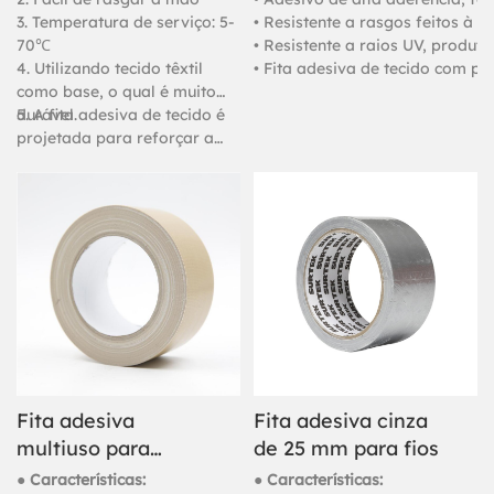
tecido.
alta qualidade
3. Temperatura de serviço: 5-
• Resistente a rasgos feitos à
70℃
• Resistente a raios UV, produt
4. Utilizando tecido têxtil
• Fita adesiva de tecido com p
como base, o qual é muito
durável.
5. A fita adesiva de tecido é
projetada para reforçar a
proteção de diversos tubos e
objetos, para embalagens
pesadas, juntas de carpetes e
fixação.
Fita adesiva
Fita adesiva cinza
multiuso para
de 25 mm para fios
mascaramento e
● Características:
● Características: