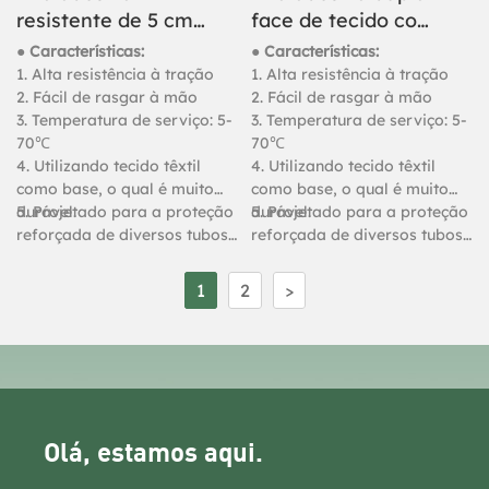
resistente de 5 cm
face de tecido com
(2 polegadas) na
alta aderência para
● Características:
● Características:
cor verde escura
fixação em tetos.
1. Alta resistência à tração
1. Alta resistência à tração
2. Fácil de rasgar à mão
2. Fácil de rasgar à mão
para uso externo.
3. Temperatura de serviço: 5-
3. Temperatura de serviço: 5-
70℃
70℃
4. Utilizando tecido têxtil
4. Utilizando tecido têxtil
como base, o qual é muito
como base, o qual é muito
durável.
5. Projetado para a proteção
durável.
5. Projetado para a proteção
reforçada de diversos tubos
reforçada de diversos tubos
e objetos, embalagens para
e objetos, embalagens para
cargas pesadas, juntas e
cargas pesadas, juntas e
1
2
>
fixação de carpetes.
fixação de carpetes.
Olá, estamos aqui.