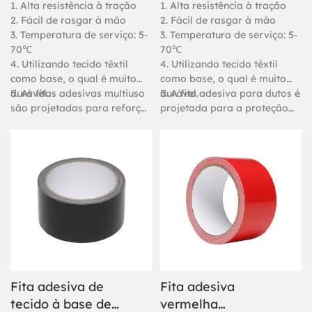
embalagem.
1. Alta resistência à tração
1. Alta resistência à tração
2. Fácil de rasgar à mão
2. Fácil de rasgar à mão
3. Temperatura de serviço: 5-
3. Temperatura de serviço: 5-
70℃
70℃
4. Utilizando tecido têxtil
4. Utilizando tecido têxtil
como base, o qual é muito
como base, o qual é muito
durável.
5. As fitas adesivas multiuso
durável.
5. A fita adesiva para dutos é
são projetadas para reforçar
projetada para a proteção
a proteção de diversos tubos
reforçada de diversos tubos
e objetos, para embalagens
e objetos, embalagens
pesadas, juntas de carpetes e
pesadas, juntas de carpetes e
fixação.
fixação.
Fita adesiva de
Fita adesiva
tecido à base de
vermelha