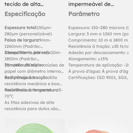
tecido de alta
impermeável de
resistência para
tecido colorido
Especificação
Parâmetro
embalagens
para embalagens.
Espessura total:
150μm-
Espessura: 150–280 mícrons (0,
280μm (personalizável)
Largura: 3 mm a 1260 mm (pad
Faixa de largura:
9mm-
Comprimento: 10 m a 1800 m po
1260mm (Padrão:
Resistência à tração: ≥35 N/cm
48mm/50mm/60mm)
Comprimento por rolo:
10m-
Adesão por descascamento: ≥1
1800m (Padrão:
Alongamento: ≥15%
25m/40m/50m)
Tamanho do núcleo:
núcleo de
Temperatura de aplicação: -20
papel com diâmetro interno
À prova d'água: À prova d'águ
de 3 polegadas
Resistência à tracção:
Alta
Certificações: ISO 9001, SGS, 
resistência mecânica e boa
resistência ao impacto.
Resistência à temperatura:
5-
70℃
As fitas adesivas de alta
resistência para dutos são
projetadas para reforçar a
proteção de diversos tubos e
objetos, além de serem