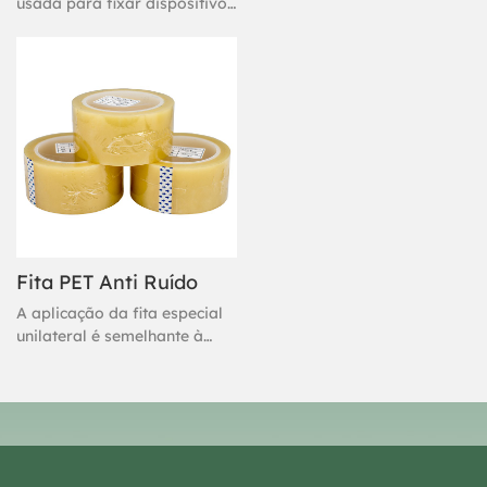
usada para fixar dispositivos
eletrônicos e é feita à mão
Fita PET Anti Ruído
A aplicação da fita especial
unilateral é semelhante à
instalação tradicional com
fita adesiva. É fácil de
instalar, supercontornável e
de fácil manutenção. A fita
unilateral é indicada para
clientes com cabelos finos e