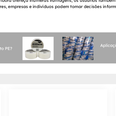
. Embora ofereça inúmeras vantagens, os usuários também
es, empresas e indivíduos podem tomar decisões informa
Aplicaç
to PE?