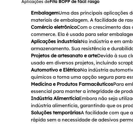
Aplicações de
Fita BOPP de fácil rasgo
Embalagem
Uma das principais aplicações da
materiais de embalagem. A facilidade de ras
Comércio eletrônico
Com o crescimento das c
commerce. Ela é usada para selar embalage
Aplicações industriais
Na indústria e em ambi
armazenamento. Sua resistência e durabilid
Projetos de artesanato e arte
Devido à sua cl
usado em diversos projetos, incluindo scrap
Automotivo e Elétrico
Na indústria automotiva 
químicos a torna uma opção segura para ess
Medicina e Produtos Farmacêuticos
Para emb
essencial para manter a integridade de produ
Indústria Alimentícia
Embora não seja utiliz
indústria alimentícia, garantindo que os pro
Soluções temporárias
A facilidade com que a
rápida sem a necessidade de adesivos perm