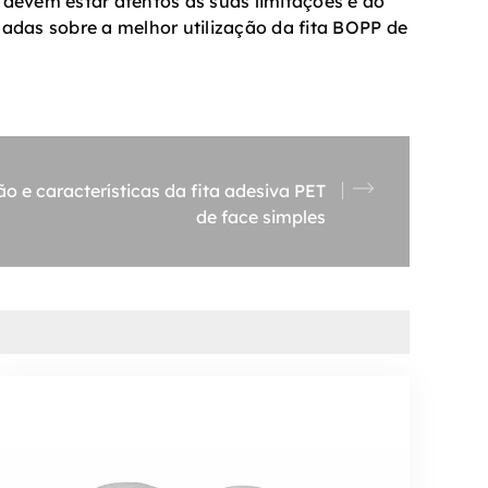
 devem estar atentos às suas limitações e ao
das sobre a melhor utilização da fita BOPP de
ão e características da fita adesiva PET
de face simples