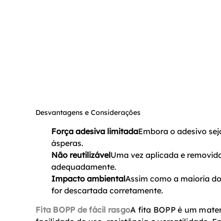
Desvantagens e Considerações
Força adesiva limitada
Embora o adesivo sej
ásperas.
Não reutilizável
Uma vez aplicada e removida,
adequadamente.
Impacto ambiental
Assim como a maioria dos
for descartada corretamente.
Fita BOPP de fácil rasgo
A fita BOPP é um mater