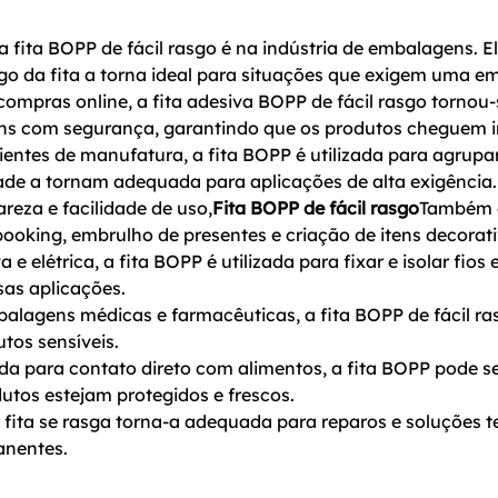
 fita BOPP de fácil rasgo é na indústria de embalagens. Ela
go da fita a torna ideal para situações que exigem uma e
ompras online, a fita adesiva BOPP de fácil rasgo tornou-
ns com segurança, garantindo que os produtos cheguem in
entes de manufatura, a fita BOPP é utilizada para agrupar
ade a tornam adequada para aplicações de alta exigência.
areza e facilidade de uso,
Fita BOPP de fácil rasgo
Também é 
booking, embrulho de presentes e criação de itens decorati
e elétrica, a fita BOPP é utilizada para fixar e isolar fios 
as aplicações.
alagens médicas e farmacêuticas, a fita BOPP de fácil ra
tos sensíveis.
ada para contato direto com alimentos, a fita BOPP pode s
dutos estejam protegidos e frescos.
 fita se rasga torna-a adequada para reparos e soluções 
anentes.