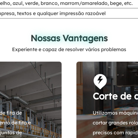
elho, azul, verde, branco, marrom/amarelado, bege, etc.
resa, textos e qualquer impressão razoável
Nossas Vantagens
Nossas Vantagens
Experiente e capaz de resolver vários problemas
Corte de 
de fita de
Utilizamos máquina
nto de fita e
cortar grandes ro
juntos de
precisos com rapid