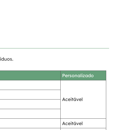
íduos.
Personalizado
Aceitável
Aceitável