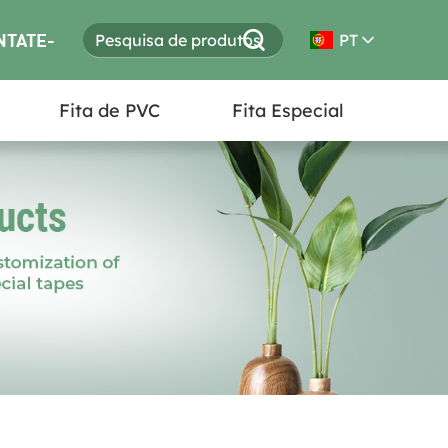
NTATE-
PT
Fita de PVC
Fita Especial
S