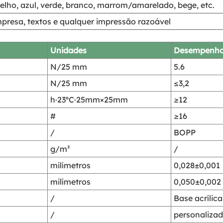
elho, azul, verde, branco, marrom/amarelado, bege, etc.
resa, textos e qualquer impressão razoável
Unidades
Desempenh
N/25 mm
5.6
N/25 mm
≤3,2
h·23ºC·25mm×25mm
≥12
#
≥16
/
BOPP
g/m²
/
milímetros
0,028±0,001
milímetros
0,050±0,002
/
Base acrílic
/
personaliza