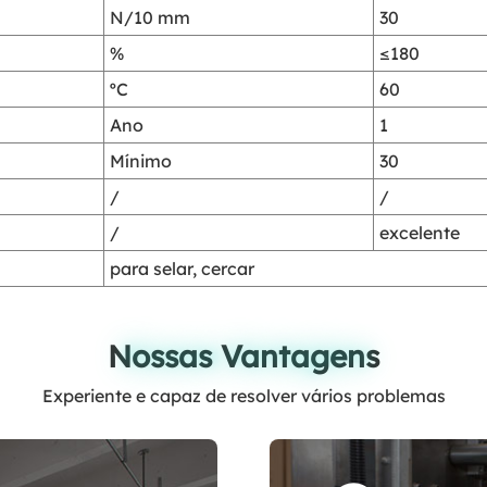
N/10 mm
30
%
≤180
ºC
60
Ano
1
Mínimo
30
/
/
/
excelente
para selar, cercar
Nossas Vantagens
Nossas Vantagens
Experiente e capaz de resolver vários problemas