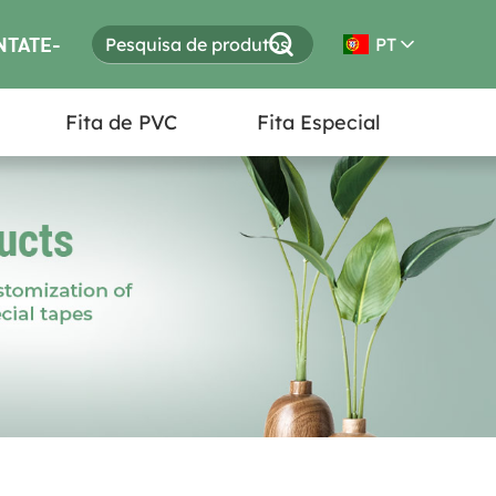
NTATE-
PT
Fita de PVC
Fita Especial
S