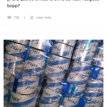
bopp?
732
|
Leer más