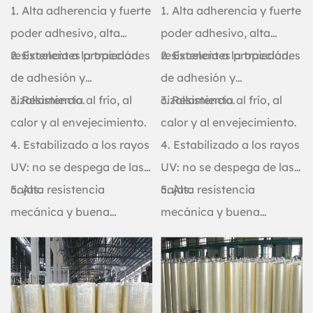
1. Alta adherencia y fuerte
1. Alta adherencia y fuerte
poder adhesivo, alta
poder adhesivo, alta
resistencia a la tracción.
2. Excelentes propiedades
resistencia a la tracción.
2. Excelentes propiedades
de adhesión y
de adhesión y
cizallamiento.
3. Resistencia al frío, al
cizallamiento.
3. Resistencia al frío, al
calor y al envejecimiento.
calor y al envejecimiento.
4. Estabilizado a los rayos
4. Estabilizado a los rayos
UV: no se despega de las
UV: no se despega de las
cajas.
5. Alta resistencia
cajas.
5. Alta resistencia
mecánica y buena
mecánica y buena
resistencia al impacto.
resistencia al impacto.