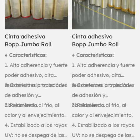
Cinta adhesiva
Cinta adhesiva
Bopp Jumbo Roll
Bopp Jumbo Roll
● Características:
● Características:
1. Alta adherencia y fuerte
1. Alta adherencia y fuerte
poder adhesivo, alta
poder adhesivo, alta
resistencia a la tracción.
2. Excelentes propiedades
resistencia a la tracción.
2. Excelentes propiedades
de adhesión y
de adhesión y
cizallamiento.
3. Resistencia al frío, al
cizallamiento.
3. Resistencia al frío, al
calor y al envejecimiento.
calor y al envejecimiento.
4. Estabilizado a los rayos
4. Estabilizado a los rayos
UV: no se despega de las
UV: no se despega de las