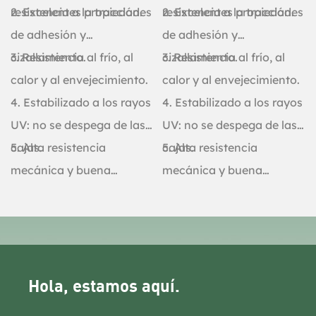
resistencia a la tracción.
2. Excelentes propiedades
resistencia a la tracción.
2. Excelentes propiedades
de adhesión y
de adhesión y
cizallamiento.
3. Resistencia al frío, al
cizallamiento.
3. Resistencia al frío, al
calor y al envejecimiento.
calor y al envejecimiento.
4. Estabilizado a los rayos
4. Estabilizado a los rayos
UV: no se despega de las
UV: no se despega de las
cajas.
5. Alta resistencia
cajas.
5. Alta resistencia
mecánica y buena
mecánica y buena
resistencia al impacto.
resistencia al impacto.
Hola, estamos aquí.