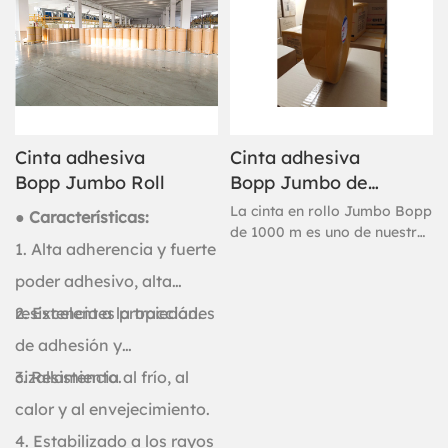
Cinta adhesiva
Cinta adhesiva
Bopp Jumbo Roll
Bopp Jumbo de
1000 m
La cinta en rollo Jumbo Bopp
● Características:
de 1000 m es uno de nuestros
1. Alta adherencia y fuerte
productos principales de
adhesivo Gelly. Si necesita
poder adhesivo, alta
comprar cinta en rollo Jumbo
resistencia a la tracción.
2. Excelentes propiedades
Bopp, puede elegir la cinta
en rollo Jumbo Bopp
de adhesión y
adhesiva Gelly.
cizallamiento.
3. Resistencia al frío, al
calor y al envejecimiento.
4. Estabilizado a los rayos