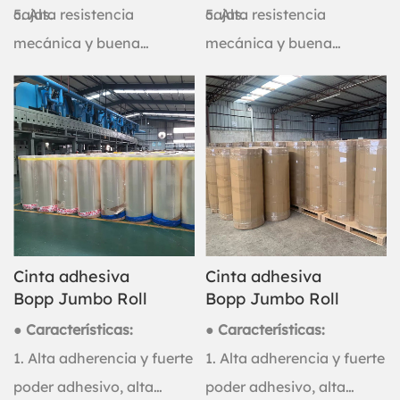
cajas.
5. Alta resistencia
cajas.
5. Alta resistencia
mecánica y buena
mecánica y buena
resistencia al impacto.
resistencia al impacto.
Cinta adhesiva
Cinta adhesiva
Bopp Jumbo Roll
Bopp Jumbo Roll
● Características:
● Características:
1. Alta adherencia y fuerte
1. Alta adherencia y fuerte
poder adhesivo, alta
poder adhesivo, alta