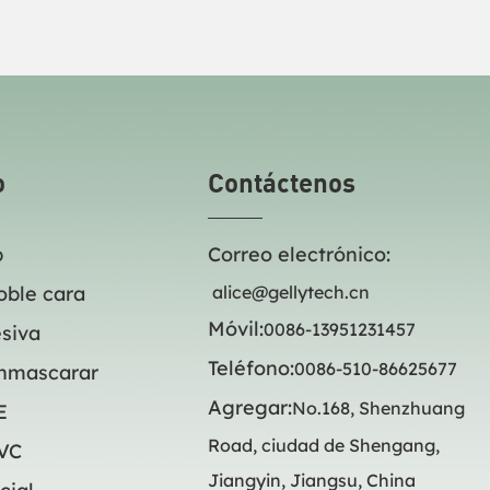
ible, ya que se coloca entre
imperceptible, ya que se coloc
, manteniéndolas unidas
dos capas, manteniéndolas un
o permanentemente, según el
temporal o permanentemente, 
nta. Staples ofrece varios
tipo de cinta. Staples ofrece v
ara diversas tareas de
tamaños para diversas tareas
mo Duck, Scotch y 3M.
marcas como Duck, Scotch y 3
o
Contáctenos
p
Correo electrónico:
oble cara
alice@gellytech.cn
Móvil:
0086-13951231457
siva
Teléfono:
0086-510-86625677
enmascarar
Agregar:
No.168, Shenzhuang
E
Road, ciudad de Shengang,
PVC
Jiangyin, Jiangsu, China