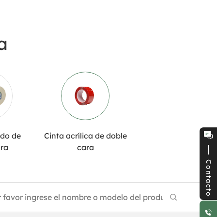
a
ido de
Cinta acrílica de doble
ara
cara
Contacto