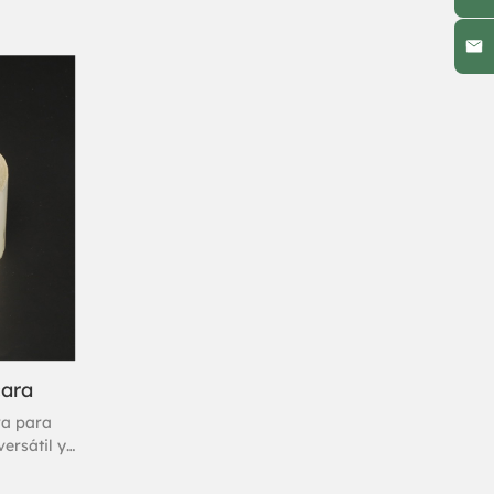
cara
ra para
ersátil y
 como
 Suele ser