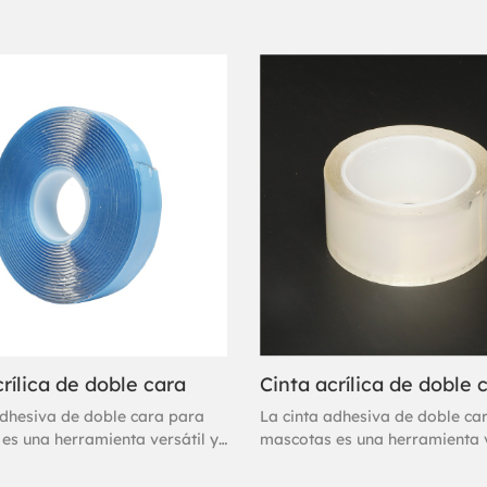
rílica de doble cara
Cinta acrílica de doble 
adhesiva de doble cara para
La cinta adhesiva de doble ca
es una herramienta versátil y
mascotas es una herramienta v
para múltiples usos, como
práctica para múltiples usos,
ellado e instalación. Suele ser
montaje, sellado e instalación.