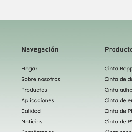
imperceptible, ya que se coloca entre
impercept
dos capas, manteniéndolas unidas
dos capas
temporal o permanentemente, según el
temporal 
tipo de cinta. Staples ofrece varios
tipo de ci
tamaños para diversas tareas de
tamaños p
marcas como Duck, Scotch y 3M.
marcas co
Navegación
Product
Hogar
Cinta Bop
Sobre nosotros
Cinta de d
Productos
Cinta adhe
Aplicaciones
Cinta de 
Calidad
Cinta de P
Noticias
Cinta de 