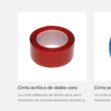
Cinta acrílica de doble cara
Cinta ac
La cinta adhesiva de doble cara para
La cinta 
mascotas es una herramienta versátil y
mascotas 
práctica para múltiples usos, como
práctica 
montaje, sellado e instalación. Suele ser
montaje, s