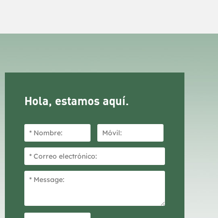
a entre
idas
según el
arios
 de
M.
Hola, estamos aquí.