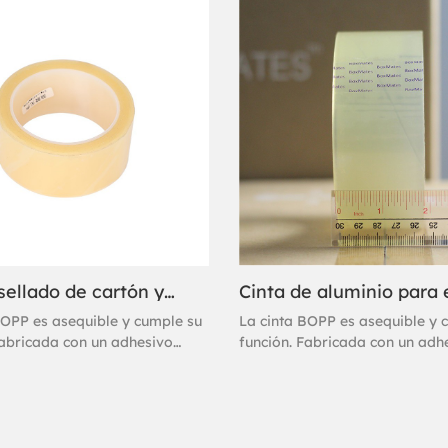
marca blanca de alto
cinta de marca blanca de alto
to, diseñada para los trabajos
rendimiento, diseñada para lo
ntes. Su liberación rápida y
más exigentes. Su liberación r
permite un sellado más rápido.
sencilla permite un sellado má
Uso de sellado de cartón y material BOPP Cinta BOPP Cinta de bajo ruido
BOPP es asequible y cumple su
La cinta BOPP es asequible y 
Fabricada con un adhesivo
función. Fabricada con un adh
 base de agua, esta cinta de
acrílico a base de agua, esta c
e adhiere al instante y ofrece
embalaje se adhiere al instant
o excelente. Se considera una
un sellado excelente. Se consi
marca blanca de alto
cinta de marca blanca de alto
to, diseñada para los trabajos
rendimiento, diseñada para lo