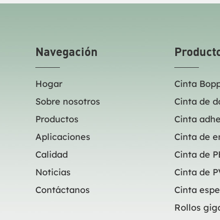
más exigentes. Su liberación rápida y
más exige
sencilla permite un sellado más rápido.
sencilla 
Navegación
Product
Hogar
Cinta Bop
Sobre nosotros
Cinta de d
Productos
Cinta adhe
Aplicaciones
Cinta de 
Calidad
Cinta de P
Noticias
Cinta de 
Contáctanos
Cinta espe
Rollos gig