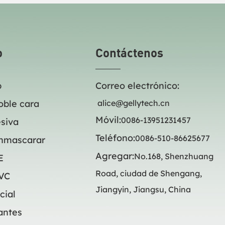
ntes. Su liberación rápida y
más exigentes. Su liberación r
permite un sellado más rápido.
sencilla permite un sellado má
o
Contáctenos
p
Correo electrónico:
oble cara
alice@gellytech.cn
Móvil:
0086-13951231457
siva
Teléfono:
0086-510-86625677
enmascarar
Agregar:
No.168, Shenzhuang
E
Road, ciudad de Shengang,
PVC
Jiangyin, Jiangsu, China
cial
antes