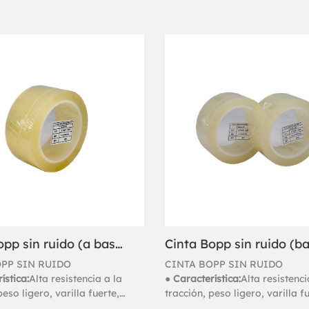
Cinta Bopp sin ruido (a base de solvente) 48 micrones
PP SIN RUIDO
CINTA BOPP SIN RUIDO
ística:
Alta resistencia a la
● Característica:
Alta resistenci
peso ligero, varilla fuerte,
tracción, peso ligero, varilla f
ado silencioso ambiental
desenrollado silencioso ambie