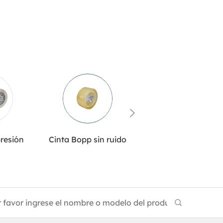
resión
Cinta Bopp sin ruido
Cinta adhesiva sin
burbujas