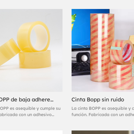
Cinta BOPP de baja adherencia y sin ruido
Cinta Bopp sin ruido
BOPP es asequible y cumple su
La cinta BOPP es asequible y 
Fabricada con un adhesivo
función. Fabricada con un adh
 base de agua, esta cinta de
acrílico a base de agua, esta c
e adhiere al instante y ofrece
embalaje se adhiere al instant
o excelente. Se considera una
un sellado excelente. Se consi