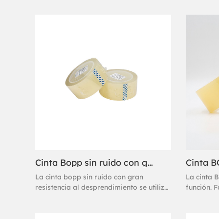
Cinta Bopp sin ruido con gran resistencia al desprendimiento
La cinta bopp sin ruido con gran
La cinta 
resistencia al desprendimiento se utiliza
función. 
para la eliminación de desechos para
acrílico a
troquelado electrónico de alta adhesión
embalaje s
y embalaje para refrigeradores.
un sellad