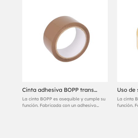
Característica: resistente al agua, a
cinta de 
altas o bajas temperaturas.
rendimien
más exige
sencilla 
Cinta adhesiva BOPP transparente y marrón para paquetes
La cinta BOPP es asequible y cumple su
La cinta 
función. Fabricada con un adhesivo
función. 
acrílico a base de agua, esta cinta de
acrílico a
embalaje se adhiere al instante y ofrece
embalaje s
un sellado excelente. Se considera una
un sellad
cinta de marca blanca de alto
cinta de 
rendimiento, diseñada para los trabajos
rendimien