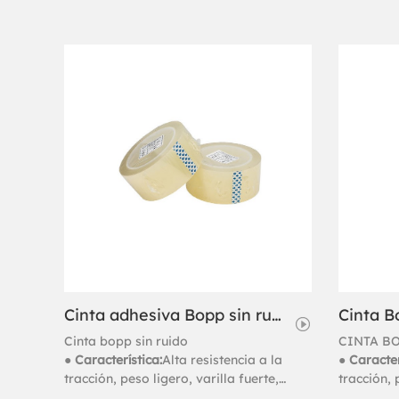
Cinta adhesiva Bopp sin ruido (a base de agua) de 50 micras
Cinta bopp sin ruido
CINTA BO
● Característica:
Alta resistencia a la
● Caracter
tracción, peso ligero, varilla fuerte,
tracción, 
desenrollado silencioso ambiental
desenroll