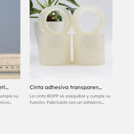
cinta de marca blanca de alto
s trabajos
rendimiento, diseñada para los trabajos
ápida y
más exigentes. Su liberación rápida y
s rápido.
sencilla permite un sellado más rápido.
Cinta de aluminio para etiquetadora BOPP silenciosa con baja resistencia al desprendimiento
Cinta adhesiva transparente de bajo ruido para sellar cajas de cartón.
cumple su
La cinta BOPP es asequible y cumple su
esivo
función. Fabricada con un adhesivo
inta de
acrílico a base de agua, esta cinta de
e y ofrece
embalaje se adhiere al instante y ofrece
dera una
un sellado excelente. Se considera una
cinta de marca blanca de alto
s trabajos
rendimiento, diseñada para los trabajos