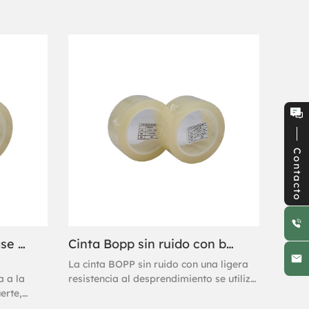
Contacto
Cinta Bopp sin ruido (base solvente) 62 micrones
Cinta Bopp sin ruido con baja resistencia al desprendimiento
La cinta BOPP sin ruido con una ligera
a a la
resistencia al desprendimiento se utiliza
uerte,
para la eliminación de residuos del
ntal
troquelado electrónico general.