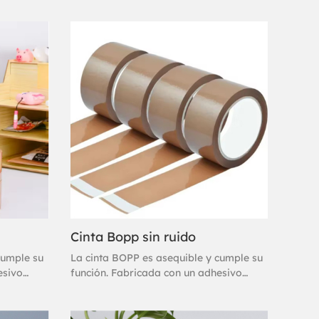
Cinta Bopp sin ruido
cumple su
La cinta BOPP es asequible y cumple su
esivo
función. Fabricada con un adhesivo
inta de
acrílico a base de agua, esta cinta de
e y ofrece
embalaje se adhiere al instante y ofrece
dera una
un sellado excelente. Se considera una