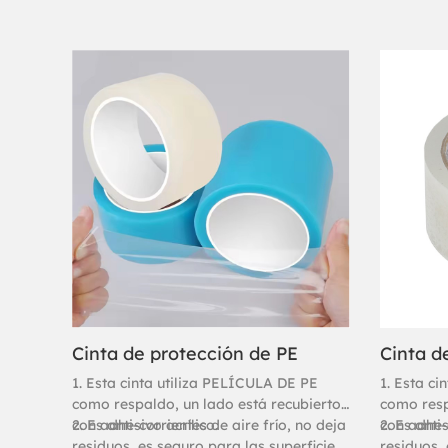
Cinta de protección de PE
Cinta d
1. Esta cinta utiliza PELÍCULA DE PE
1. Esta ci
como respaldo, un lado está recubierto
como resp
con adhesivo acrílico.
2. Es anti-corrientes de aire frío, no deja
con adhesi
2. Es anti
residuos, es seguro para las superficies,
residuos, 