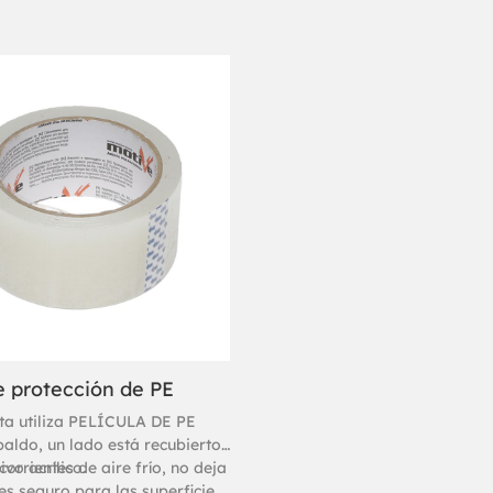
e protección de PE
nta utiliza PELÍCULA DE PE
aldo, un lado está recubierto
vo acrílico.
-corrientes de aire frío, no deja
es seguro para las superficies,