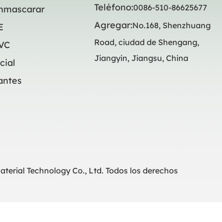
Teléfono:
0086-510-86625677
enmascarar
Agregar:
No.168, Shenzhuang
E
Road, ciudad de Shengang,
PVC
Jiangyin, Jiangsu, China
cial
antes
terial Technology Co., Ltd. Todos los derechos