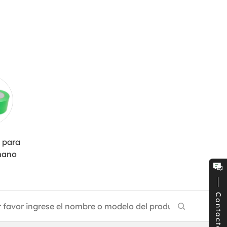
E
 para
mano
Contacto