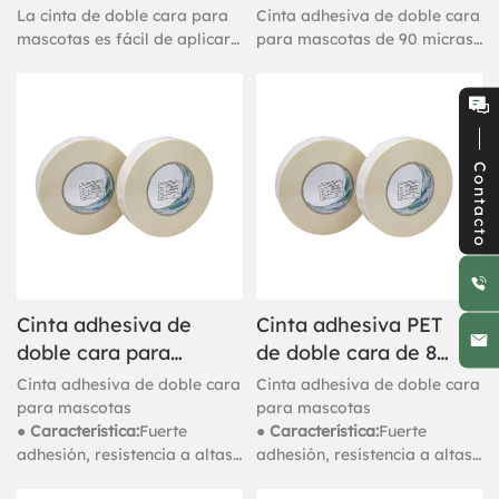
mascotas, color
mascotas (90
La cinta de doble cara para
Cinta adhesiva de doble cara
rosa
micras)
mascotas es fácil de aplicar
para mascotas de 90 micras
y quitar de todos los
con pegamento fuerte y débil
muebles.
en ambos lados.
Contacto
Cinta adhesiva de
Cinta adhesiva PET
doble cara para
de doble cara de 80
mascotas de 90
micras a base de
Cinta adhesiva de doble cara
Cinta adhesiva de doble cara
micras a base de
solvente
para mascotas
para mascotas
● Característica:
Fuerte
● Característica:
Fuerte
solvente
adhesión, resistencia a altas
adhesión, resistencia a altas
temperaturas, resistencia a
temperaturas, resistencia a