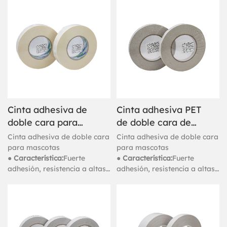
la intemperie, buena
la intemperie, buena
durabilidad, a prueba de
durabilidad, a prueba de
agua.
agua.
Cinta adhesiva de
Cinta adhesiva PET
doble cara para
de doble cara de
mascotas de 120
150 micras a base
Cinta adhesiva de doble cara
Cinta adhesiva de doble cara
micras a base de
de solvente
para mascotas
para mascotas
● Característica:
Fuerte
● Característica:
Fuerte
solvente
adhesión, resistencia a altas
adhesión, resistencia a altas
temperaturas, resistencia a
temperaturas, resistencia a
la intemperie, buena
la intemperie, buena
durabilidad, a prueba de
durabilidad, a prueba de
agua.
agua.