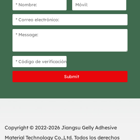
flexibilidad óptima para
aeroespacial y la de pintura.
curvas y bordes complejos,
garantizando contornos
nítidos y definidos en
trabajos de repintado,
detallado o diseño
personalizado de
automóviles.
Copyright © 2022-2026 Jiangsu Gelly Adhesive
Material Technology Co.,Ltd. Todos los derechos