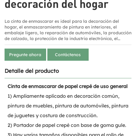
decoración del hogar
La cinta de enmascarar es ideal para la decoración del
hogar, el enmascaramiento de pintura en interiores, el
embalaje ligero, la reparación de automóviles, la producción
de calzado, la protección de la industria electrónica, el
empaquetado y el etiquetado. Es práctica para la
construcción, el hogar, la oficina y aplicaciones industriales.
Pregunte ahora
Contáctenos
Se utiliza ampliamente para la separación de colores en la
pintura de interiores y exteriores.
Detalle del producto
Cinta de enmascarar de papel crepé de uso general
1) Ampliamente aplicado en decoración común,
pintura de muebles, pintura de automóviles, pintura
de juguetes y costura de construcción.
2) Portador de papel crepé con base de goma gule.
3) Hay varios tamaños disponibles para el rollo de