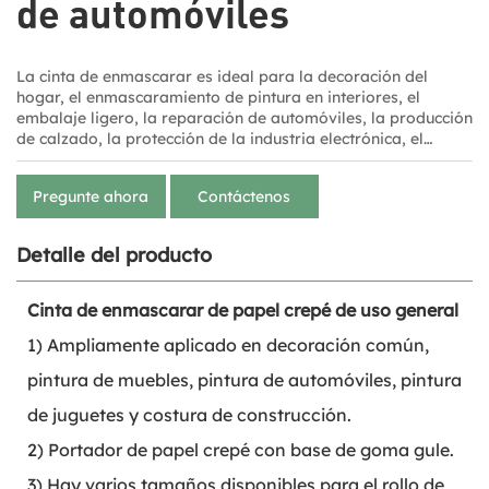
de automóviles
La cinta de enmascarar es ideal para la decoración del
hogar, el enmascaramiento de pintura en interiores, el
embalaje ligero, la reparación de automóviles, la producción
de calzado, la protección de la industria electrónica, el
empaquetado y el etiquetado. Es práctica para la
construcción, el hogar, la oficina y aplicaciones industriales.
Pregunte ahora
Contáctenos
Se utiliza ampliamente para la separación de colores en la
pintura de interiores y exteriores.
Detalle del producto
Cinta de enmascarar de papel crepé de uso general
1) Ampliamente aplicado en decoración común,
pintura de muebles, pintura de automóviles, pintura
de juguetes y costura de construcción.
2) Portador de papel crepé con base de goma gule.
3) Hay varios tamaños disponibles para el rollo de