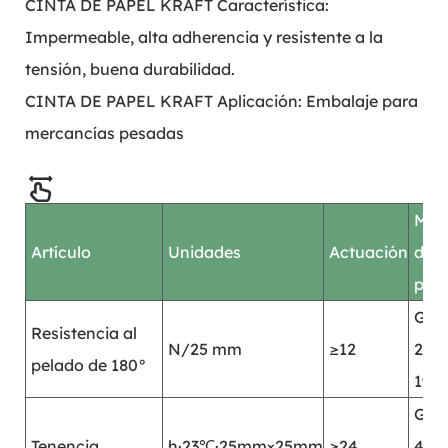
CINTA DE PAPEL KRAFT Característica:
Impermeable, alta adherencia y resistente a la
tensión, buena durabilidad.
CINTA DE PAPEL KRAFT Aplicación: Embalaje para
mercancías pesadas
Mod
Artículo
Unidades
Actuación
de
pru
GB/
Resistencia al
N/25 mm
≥12
279
pelado de 180°
199
GB/
Tenencia
h·23℃·25mm×25mm
≥24
485