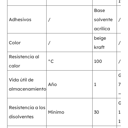
199
Base
Adhesivos
/
solvente
/
acrílica
beige
Color
/
/
kraft
Resistencia al
°C
100
/
calor
GB/
Vida útil de
Año
1
7123
almacenamiento
—20
GB/
Resistencia a los
Mínimo
30
133
disolventes
199