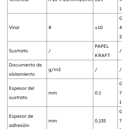
199
GB/
Virar
#
≥10
485
200
PAPEL
Sustrato
/
/
KRAFT
Documento de
g/m2
/
/
aislamiento
GB/
Espesor del
mm
0.1
712
sustrato
199
GB/
Espesor de
mm
0,135
712
adhesión