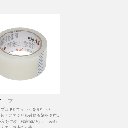
テープ
テープは PE フィルムを裏打ちとし
、片面にアクリル系接着剤を塗布
す。
の侵入を防ぎ、残留物がなく、表面
安全で、気密性が高い