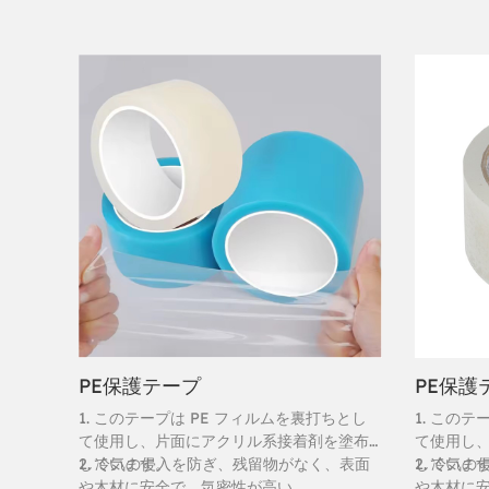
PE保護テープ
PE保護
1. このテープは PE フィルムを裏打ちとし
1. この
て使用し、片面にアクリル系接着剤を塗布
て使用し
しています。
2. 冷気の侵入を防ぎ、残留物がなく、表面
していま
2. 冷気
や木材に安全で、気密性が高い
や木材に