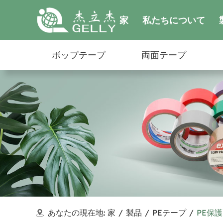
家
私たちについて
ボップテープ
両面テープ
あなたの現在地:
家
/
製品
/
PEテープ
/
PE保