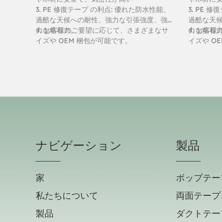
3. PE 修復テープ の利点: 優れた防水性能、
3. PE 
過酷な天候への耐性、強力な引張強度、強
過酷な天
力な粘着力。
4. お客様のご要望に応じて、さまざまなサ
力な粘着
4. お客
イズや OEM 梱包が可能です。
イズや O
ナビゲーション
製品
家
ボップテー
私たちについて
両面テープ
製品
ダクトテー