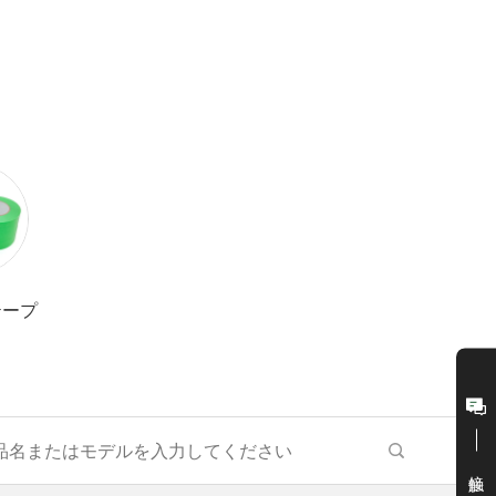
テープ
接触