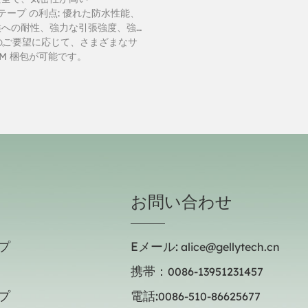
修復テープ の利点: 優れた防水性能、
候への耐性、強力な引張強度、強
力。
様のご要望に応じて、さまざまなサ
EM 梱包が可能です。
お問い合わせ
プ
Eメール:
alice@gellytech.cn
携帯：
0086-13951231457
プ
電話:
0086-510-86625677