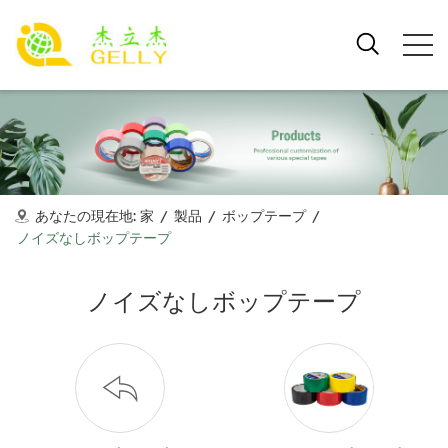
あなたの現在地:
家
/
製品
/
ボップテープ
/
ノイズなしボップテープ
ノイズなしボップテープ