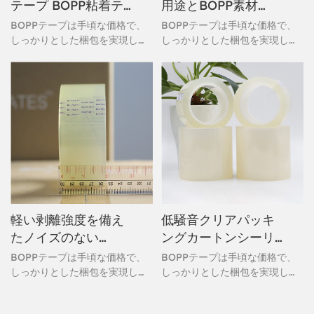
テープ BOPP粘着テ
用途とBOPP素材
ープ
BOPPテープ低騒音
BOPPテープは手頃な価格で、
BOPPテープは手頃な価格で、
テープ
しっかりとした梱包を実現しま
しっかりとした梱包を実現しま
す。アクリル系水性粘着剤を使
す。アクリル系水性粘着剤を使
用したこの梱包用テープは、瞬
用したこの梱包用テープは、瞬
時に接着し、優れた密閉性を発
時に接着し、優れた密閉性を発
揮します。過酷な作業にも耐え
揮します。過酷な作業にも耐え
うる高性能プライベートラベル
うる高性能プライベートラベル
テープです。素早く簡単に剥が
テープです。素早く簡単に剥が
せるため、より迅速な封緘が可
せるため、より迅速な封緘が可
能です。
能です。
軽い剥離強度を備え
低騒音クリアパッキ
たノイズのない
ングカートンシーリ
BOPPラベルメーカ
ングボックス用自社
BOPPテープは手頃な価格で、
BOPPテープは手頃な価格で、
ーホイルテープ
ブランドテープ
しっかりとした梱包を実現しま
しっかりとした梱包を実現しま
す。アクリル系水性粘着剤を使
す。アクリル系水性粘着剤を使
用したこの梱包用テープは、瞬
用したこの梱包用テープは、瞬