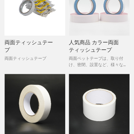
両面ティッシュテー
人気商品 カラー両面
プ
ティッシュテープ
両面ティッシュテープ
両面ペットテープは、取り付
け、密閉、設置など、様々な用
途に使える万能ツールです。2
つの層の間に挟まれ、テープの
種類によっては一時的または恒
久的に接着するため、目立たな
いことが多いです。Staplesで
は、Duck、Scotch、3Mなどの
ブランドから、様々な用途に対
応する様々なサイズのテープを
取り揃えています。