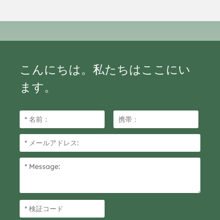
途に使える万能ツールです。2
つの層の間に挟まれ、テープの
種類によっては一時的または恒
久的に接着するため、目立たな
いことが多いです。Staplesで
は、Duck、Scotch、3Mなどの
ブランドから、様々な用途に対
こんにちは。私たちはここにい
応する様々なサイズのテープを
取り揃えています。
ます。