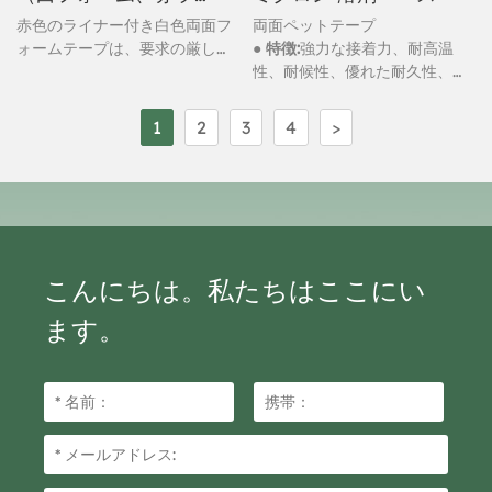
イナー）
赤色のライナー付き白色両面フ
両面ペットテープ
ォームテープは、要求の厳しい
● 特徴:
強力な接着力、耐高温
用途において優れた接着性能を
性、耐候性、優れた耐久性、防
発揮するよう設計されていま
水性
す。この高性能テープは、耐久
1
2
3
4
>
性の高い白色ポリエチレンフォ
ームコアの両面に強力なアクリ
ル系粘着剤を塗布し、剥離しや
すい赤色のポリプロピレンライ
ナーで保護されています。大量
調達のニーズに最適なこのテー
プは、優れた耐候性、耐熱性、
こんにちは。私たちはここにい
そして様々な産業用途における
ます。
接着強度を備え、優れた視覚コ
ントラストにより容易に貼り付
けることができます。