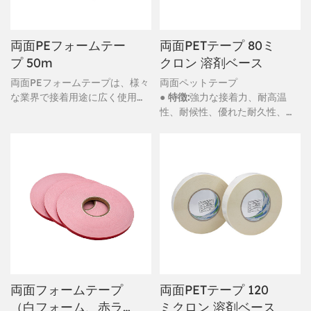
両面PEフォームテー
両面PETテープ 80ミ
プ 50m
クロン 溶剤ベース
両面PEフォームテープは、様々
両面ペットテープ
な業界で接着用途に広く使用さ
● 特徴:
強力な接着力、耐高温
れている汎用性の高い粘着テー
性、耐候性、優れた耐久性、防
プです。このテープは、両面に
水性
粘着剤を塗布したポリエチレン
（PE）フォーム層で構成されて
います。「50m」は、テープロ
ールの長さ（50メートル）を表
しています。
両面フォームテープ
両面PETテープ 120
（白フォーム、赤ラ
ミクロン 溶剤ベース