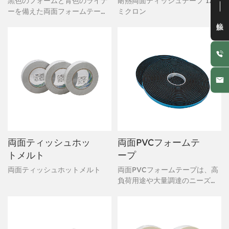
黒色のフォームと青色のライナ
耐熱両面ティッシュテープ 120
ーを備えた両面フォームテープ
ミクロン
接触
です。この高性能テープは、耐
久性のあるフォームコアの両面
に強力な粘着剤を塗布し、簡単
に剥がせる青色のポリプロピレ
ンライナーで保護されていま
す。大量調達のニーズに最適な
このテープは、優れた耐候性、
耐熱性、そして様々な産業用途
における接着強度を備えていま
す。
両面ティッシュホッ
両面PVCフォームテ
トメルト
ープ
両面ティッシュホットメルト
両面PVCフォームテープは、高
負荷用途や大量調達のニーズ向
けに設計されています。この高
性能接着ソリューションは、両
面に強力なアクリル系粘着剤を
塗布した独立気泡PVCフォーム