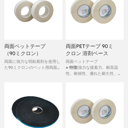
コアを特徴としており、優れた
シーリング性能、クッション
性、接着性を提供し、様々な産
業ニーズに対応します。
両面ペットテープ
両面PETテープ 90ミ
（90ミクロン）
クロン 溶剤ベース
両面に強力な弱粘着剤を使用し
両面ペットテープ
た90ミクロンのペット用両面テ
● 特徴:
強力な接着力、耐高温
ープ
性、耐候性、優れた耐久性、防
水性