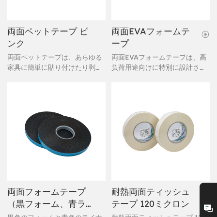
両面ペットテープ ピ
両面EVAフォームテ
ンク
ープ
両面ペットテープは、あらゆる
両面EVAフォームテープは、高
家具に簡単に貼り付けたり剥が
負荷用途向けに特別に設計され
したりできます。
ています。この高性能接着剤ソ
リューションは、卓越した接着
強度と多様な機能性を兼ね備え
ており、様々な産業、建設、製
造業の要件に最適です。両面に
強力なアクリル系粘着剤を塗布
したEVAフォーム基材を採用
し、様々な環境条件下で信頼性
の高い性能を発揮します。
両面フォームテープ
耐熱両面ティッシュ
（黒フォーム、青ラ
テープ 120ミクロン
イナー付き）