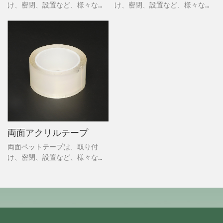
け、密閉、設置など、様々な用
け、密閉、設置など、様々な用
途に使える万能ツールです。2
途に使える万能ツールです。2
つの層の間に挟まれ、テープの
つの層の間に挟まれ、テープの
種類によっては一時的または恒
種類によっては一時的または恒
久的に接着するため、目立たな
久的に接着するため、目立たな
いことが多いです。Staplesで
いことが多いです。Staplesで
は、Duck、Scotch、3Mなどの
は、Duck、Scotch、3Mなどの
ブランドから、様々な用途に対
ブランドから、様々な用途に対
応する様々なサイズのテープを
応する様々なサイズのテープを
取り揃えています。
取り揃えています。
両面アクリルテープ
両面ペットテープは、取り付
け、密閉、設置など、様々な用
途に使える万能ツールです。2
つの層の間に挟まれ、テープの
種類によっては一時的または恒
久的に接着するため、目立たな
いことが多いです。Staplesで
は、Duck、Scotch、3Mなどの