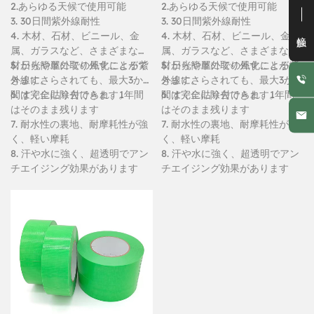
2.あらゆる天候で使用可能
2.あらゆる天候で使用可能
3. 30日間紫外線耐性
3. 30日間紫外線耐性
接触
4. 木材、石材、ビニール、金
4. 木材、石材、ビニール、金
属、ガラスなど、さまざまな素
属、ガラスなど、さまざまな素
材から簡単に取り外すことがで
5. 日光や屋外での風化による紫
材から簡単に取り外すことがで
5. 日光や屋外での風化による紫
きます。
外線にさらされても、最大3か月
きます。
外線にさらされても、最大3か月
間は完全に除去できます。
6. すぐに貼り付けられ、1年間
間は完全に除去できます。
6. すぐに貼り付けられ、1年間
はそのまま残ります
はそのまま残ります
7. 耐水性の裏地、耐摩耗性が強
7. 耐水性の裏地、耐摩耗性が強
く、軽い摩耗
く、軽い摩耗
8. 汗や水に強く、超透明でアン
8. 汗や水に強く、超透明でアン
チエイジング効果があります
チエイジング効果があります