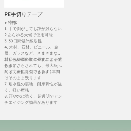
PE手切りテープ
● 特徴:
1. 手で剥がしても跡が残らない
2.あらゆる天候で使用可能
3. 30日間紫外線耐性
4. 木材、石材、ビニール、金
属、ガラスなど、さまざまな素
材から簡単に取り外すことがで
5. 日光や屋外での風化による紫
きます。
外線にさらされても、最大3か月
間は完全に除去できます。
6. すぐに貼り付けられ、1年間
はそのまま残ります
7. 耐水性の裏地、耐摩耗性が強
く、軽い摩耗
8. 汗や水に強く、超透明でアン
チエイジング効果があります