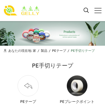
あなたの現在地:
家
/
製品
/
PEテープ
/
PE手切りテープ
PE手切りテープ
PEテープ
PEブレークポイント