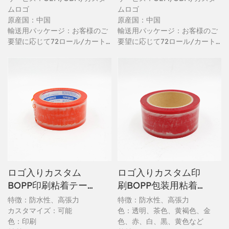
ムロゴ
ムロゴ
原産国：中国
原産国：中国
輸送用パッケージ：お客様のご
輸送用パッケージ：お客様のご
要望に応じて72ロール/カート
要望に応じて72ロール/カート
ン
ン
ロゴ入りカスタム
ロゴ入りカスタム印
BOPP印刷粘着テー
刷BOPP包装用粘着
プ
テープ
特徴：防水性、高張力
特徴：防水性、高張力
カスタマイズ：可能
色：透明、茶色、黄褐色、金
色：印刷
色、赤、白、黒、黄色など