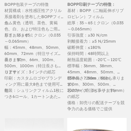
BOPP包装テープの特徴
BOPP印刷テープの特徴：
材質構成：水性感圧性アクリル
基材：BOPP（二軸延伸ポリプ
系接着剤を塗布したBOPPフィ
ロピレン）フィルム
ルム
色：黄色（透明、茶色、黄褐
総厚：35～65ミクロン（0.035
色、白、および特注色もご用意
～0.065mm）
しております）
厚さ：35～65ミクロン（0.035
引張強度：≥30 N/cm
～0.065mm）
剥離接着力：≥5 N/25mm
幅：45mm、48mm、50mm、
破断伸度：≤180%
60mm、72mm（特注サイズも
保持時間：48時間以上
承ります）
長さ：50m、66m、100m、
耐熱温度範囲：-20℃～120℃
500m、1000m（特注長さも承
標準幅：36mm、38mm、
ります）
コアサイズ：3インチの紙芯
45mm、48mm、50mm、
印刷：カスタムロゴやブランデ
55mm、72mm（特注も承りま
標準長さ：50m、66m、
ィング用に最大8色まで使用可
す）
100m、300m、500m、
能
包装：シュリンクフィルム1枚に
1000m（特注も承ります）
芯のサイズ：3インチ（76mm）
つき6ロール、1カートンあたり
の紙芯
36～72ロール
価格：卸売りの配送テープを競
争力のある価格でご提供