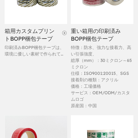
箱用カスタムプリン
重い箱用の印刷済み
トBOPP梱包テープ
BOPP梱包テープ
印刷済みBOPP梱包テープは、
特徴：防水、強力な接着力、高
環境に優しい素材で作られてお
い引張強度、
り、強力な粘着力があります。
総厚（mm）：30ミクロン～65
印刷済みBOPP梱包テープは、
ミクロン
情報伝達媒体およびセキュリテ
仕様：ISO9001:20015、SGS
ィ保護に使用できます。
接着剤の種類：アクリル
価格：工場価格
サービス：OEM/ODM/カスタ
ムロゴ
原産国：中国