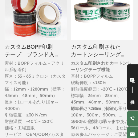
カスタムBOPP印刷
カスタム印刷された
テープ｜ブランド入
カートンシーリング
り梱包テープ
テープ
素材：BOPPフィルム＋アクリ
カスタム印刷されたカートンシ
ル系粘着剤
ーリングテープ機能
厚さ：33～65ミクロン（カスタ
基材：BOPPフィルム
マイズ可能）
破断伸度：≤180%
幅：12mm～1280mm（標準：
耐熱温度範囲：-20℃～120℃
45mm、48mm、50mm）
標準幅：36mm、38mm、
接触
長さ：1ロールあたり10m～
45mm、48mm、50mm、
4000m
55mm、72mm（特注も承りま
標準長さ：50m、66m、
引張強度：≥30 N/cm
す）
100m、300m、500m、
耐熱温度：-40℃～120℃
1000m（特注も承ります）
カートン包装：1カートンあたり
価格：工場直販
36ロール、48ロール、または72
サービス：OEM/ODM/カスタ
ロール
カスタムパッケージ：ご要望に