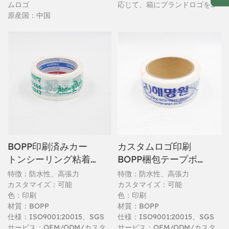
ムロゴ
応じて、箱にブランドロゴを印
原産国：中国
刷することも可能です。
BOPP印刷済みカー
カスタムロゴ印刷
トンシーリング粘着
BOPP梱包テープボ
テープ
ックスシーリングテ
特徴：防水性、高張力
特徴：防水性、高張力
ープ
カスタマイズ：可能
カスタマイズ：可能
色：印刷
色：印刷
材質：BOPP
材質：BOPP
仕様：ISO9001:20015、SGS
仕様：ISO9001:20015、SGS
サービス：OEM/ODM/カスタ
サービス：OEM/ODM/カスタ