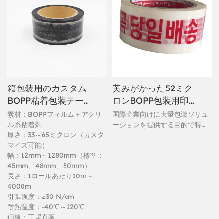
箱包装用のカスタム
黄みがかった52ミク
BOPP粘着包装テー
ロンBOPP包装用印
プの卸売
刷布製シーリングテ
素材：BOPPフィルム＋アクリ
国際企業向けに大量包装ソリュ
ープ
ル系粘着剤
ーションを提供する目的で特別
厚さ：33～65ミクロン（カスタ
に設計された、黄みがかった52
マイズ可能）
ミクロンBOPP包装用印刷シー
幅：12mm～1280mm（標準：
リングテープです。BOPPフィ
45mm、48mm、50mm）
ルム自体に独特の布地のような
長さ：1ロールあたり10m～
質感を持つ、プレミアム品質の
4000m
テープです。この布地シーリン
引張強度：≥30 N/cm
グテープの特徴は、その黄みが
耐熱温度：-40℃～120℃
かった色合いにあります。優れ
価格：工場直販
たブランド視認性と、様々な改