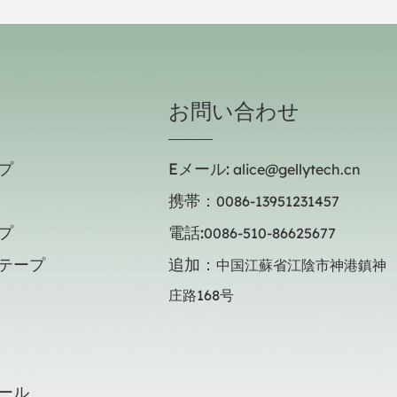
め、より迅速な封緘が可能です
お問い合わせ
プ
Eメール:
alice@gellytech.cn
携帯：
0086-13951231457
プ
電話:
0086-510-86625677
テープ
追加：
中国江蘇省江陰市神港鎮神
庄路168号
ール