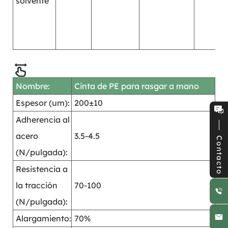
solvente
g
f
s
Nombre:
Cinta de PE para rasgar a mano
Espesor (um):
200±10
Adherencia al
acero
3.5-4.5
Contacto
(N/pulgada):
Resistencia a
la tracción
70-100
(N/pulgada):
Alargamiento:
70%