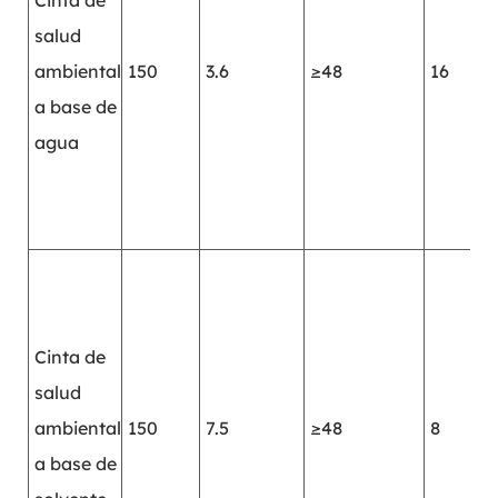
Cinta de
q
salud
i
ambiental
150
3.6
≥48
16
l
a base de
r
agua
u
a
s
p
q
u
Cinta de
u
salud
s
ambiental
150
7.5
≥48
8
h
a base de
l