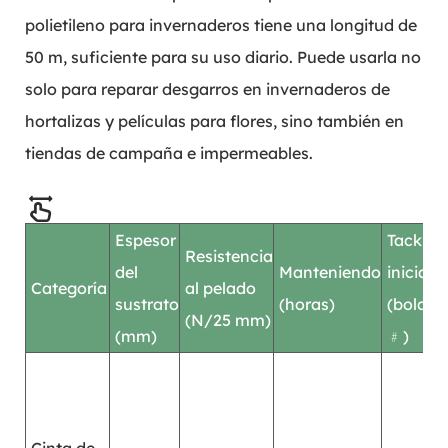
polietileno para invernaderos tiene una longitud de
50 m, suficiente para su uso diario. Puede usarla no
solo para reparar desgarros en invernaderos de
hortalizas y películas para flores, sino también en
tiendas de campaña e impermeables.
Espesor
Tack
Resistencia
del
Manteniendo
inicial
Categoría
al pelado
C
sustrato
(horas)
(bola
(N/25 mm)
(mm)
﹟)
R
h
p