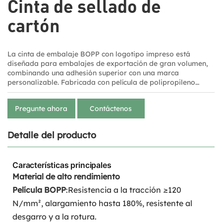
Cinta de sellado de
cartón
La cinta de embalaje BOPP con logotipo impreso está
diseñada para embalajes de exportación de gran volumen,
combinando una adhesión superior con una marca
personalizable. Fabricada con película de polipropileno
biorientado (BOPP) y adhesivo acrílico, esta cinta garantiza
un sellado seguro en diversas condiciones climáticas, a la
Pregunte ahora
Contáctenos
vez que promueve la visibilidad de la marca. Ideal para
logística, comercio electrónico y embalaje industrial, ofrece
rentabilidad y fiabilidad para las cadenas de suministro
Detalle del producto
globales.
Características principales
Material de alto rendimiento
Película BOPP
:Resistencia a la tracción ≥120
N/mm², alargamiento hasta 180%, resistente al
desgarro y a la rotura.