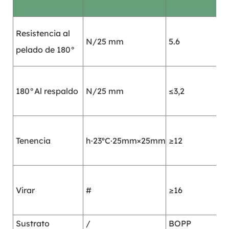
Resistencia al
N/25 mm
5.6
pelado de 180°
180°Al respaldo
N/25 mm
≤3,2
Tenencia
h·23ºC·25mm×25mm
≥12
Virar
#
≥16
Sustrato
/
BOPP