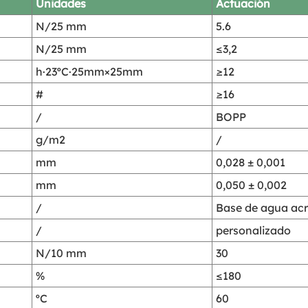
Unidades
Actuación
N/25 mm
5.6
N/25 mm
≤3,2
h·23ºC·25mm×25mm
≥12
#
≥16
/
BOPP
g/m2
/
mm
0,028 ± 0,001
mm
0,050 ± 0,002
/
Base de agua acrí
/
personalizado
N/10 mm
30
%
≤180
ºC
60