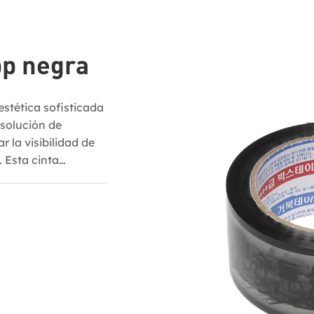
pp negra
stética sofisticada
 solución de
 la visibilidad de
 Esta cinta
frece un excelente
ajes de marca,
vil para su