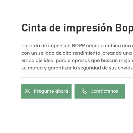
Cinta de impresión Bo
La cinta de impresión BOPP negra combina una e
con un sellado de alto rendimiento, creando una
embalaje ideal para empresas que buscan mejorar
su marca y garantizar la seguridad de sus envíos.
premium presenta un elegante fondo negro que o
contraste para logotipos personalizados y mens
convirtiendo cada paquete en una publicidad mó
Pregunte ahora
Contáctenos
empresa.