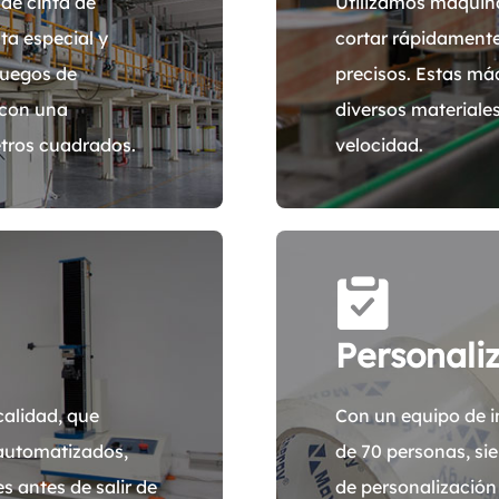
 de cinta de
Utilizamos máquina
ta especial y
cortar rápidamente
juegos de
precisos. Estas m
 con una
diversos materiales
tros cuadrados.
velocidad.
Personali
alidad, que
Con un equipo de i
 automatizados,
de 70 personas, si
 antes de salir de
de personalización