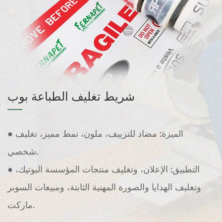
شريط تغليف الطباعة بوب
● الميزة: مضاد للتزييف، ملون، نمط مميز، تغليف
شخصي.
● التطبيق: الإعلان، وتغليف منتجات المؤسسة البوتيك،
وتغليف الهدايا والصورة المهنية الثابتة، ومبيعات السوبر
ماركت.