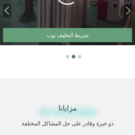
شريط شعار مخصص
مزايانا
Our Advantages
ذو خبرة وقادر على حل المشاكل المختلفة