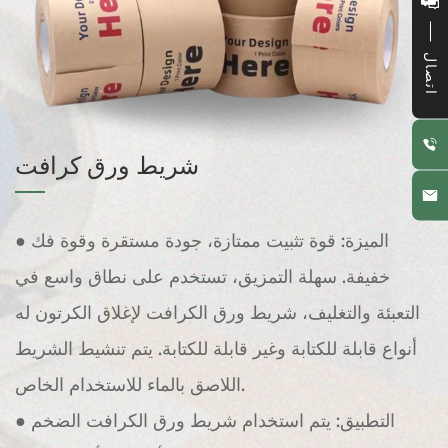
اتصال
شريط ورق كرافت
● الميزة: قوة تثبيت ممتازة، جودة مستقرة وقوة فك
خفيفة. سهلة التمزيق، تستخدم على نطاق واسع في
التعبئة والتغليف، شريط ورق الكرافت لإغلاق الكرتون له
أنواع قابلة للكتابة وغير قابلة للكتابة. يتم تنشيط الشريط
اللاصق بالماء للاستخدام الخاص.
● التطبيق: يتم استخدام شريط ورق الكرافت الضخم