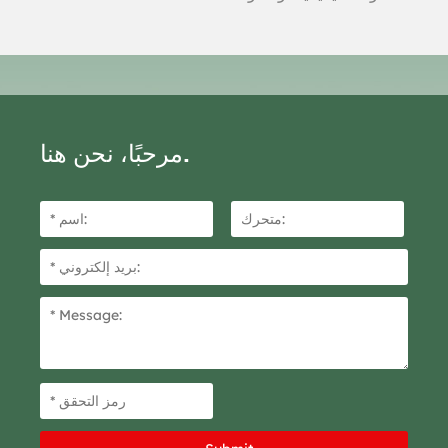
ممتازة للطقس، وخفيفة الوزن
وقوية، التصاق قوي ولا يوجد
غراء متبقي، وليس من السهل
إتلاف الكائن الملتصق. يمكن
استخدامه بسهولة بدون أي
أدوات، مما يضمن التشغيل
مرحبًا، نحن هنا.
الآمن.