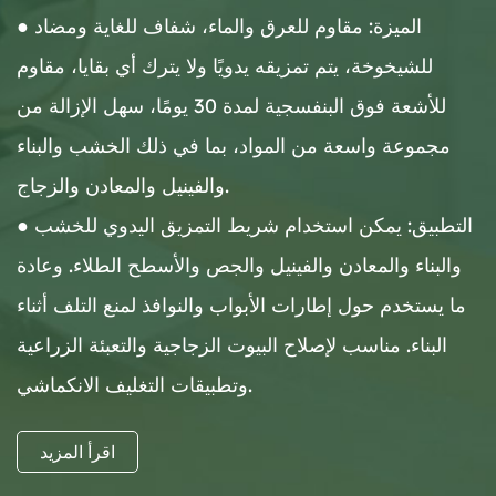
● الميزة: مقاوم للعرق والماء، شفاف للغاية ومضاد
للشيخوخة، يتم تمزيقه يدويًا ولا يترك أي بقايا، مقاوم
للأشعة فوق البنفسجية لمدة 30 يومًا، سهل الإزالة من
مجموعة واسعة من المواد، بما في ذلك الخشب والبناء
والفينيل والمعادن والزجاج.
● التطبيق: يمكن استخدام شريط التمزيق اليدوي للخشب
والبناء والمعادن والفينيل والجص والأسطح الطلاء. وعادة
ما يستخدم حول إطارات الأبواب والنوافذ لمنع التلف أثناء
البناء. مناسب لإصلاح البيوت الزجاجية والتعبئة الزراعية
وتطبيقات التغليف الانكماشي.
اقرأ المزيد