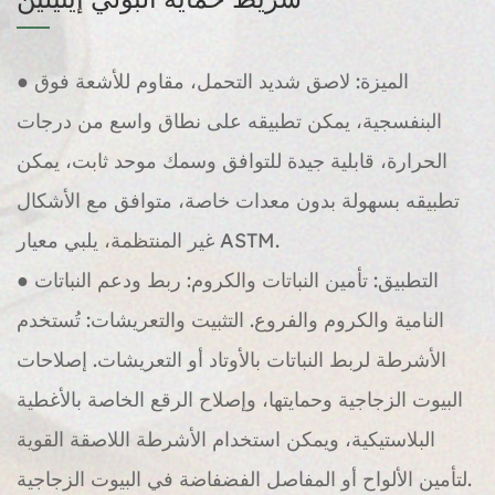
● الميزة: لاصق شديد التحمل، مقاوم للأشعة فوق
البنفسجية، يمكن تطبيقه على نطاق واسع من درجات
الحرارة، قابلية جيدة للتوافق وسمك موحد ثابت، يمكن
تطبيقه بسهولة بدون معدات خاصة، متوافق مع الأشكال
غير المنتظمة، يلبي معيار ASTM.
● التطبيق: تأمين النباتات والكروم: ربط ودعم النباتات
النامية والكروم والفروع. التثبيت والتعريشات: تُستخدم
الأشرطة لربط النباتات بالأوتاد أو التعريشات. إصلاحات
البيوت الزجاجية وحمايتها، وإصلاح الرقع الخاصة بالأغطية
البلاستيكية، ويمكن استخدام الأشرطة اللاصقة القوية
لتأمين الألواح أو المفاصل الفضفاضة في البيوت الزجاجية.