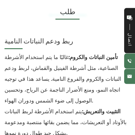
طلب
Applications of BOPP Tape in Packaging
اتصال
ربط ودعم النباتات النامية
تأمين النباتات والكروم:
غالبًا ما يتم استخدام الأشرطة
الصناعية، مثل أشرطة الفينيل والقماش، لربط ودعم
النباتات والكروم والفروع النامية. يساعد هذا في توجيه
اتجاه النمو، ومنع الأضرار الناجمة عن الرياح، وتحسين
الوصول إلى ضوء الشمس ودوران الهواء.
التثبيت والتعريش:
يتم استخدام الأشرطة لربط النباتات
بالأوتاد أو التعريشات، مما يضمن بقائها منتصبة ومدعومة
بشكل جيد طوال دورة نموها.