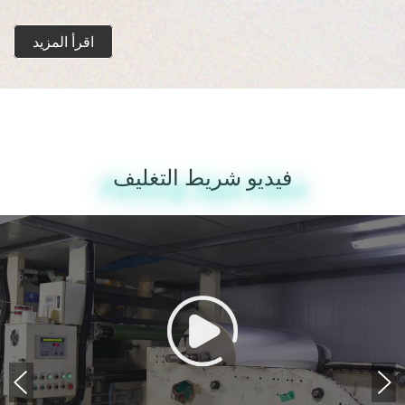
اقرأ المزيد
فيديو شريط التغليف
Packing Tape Video