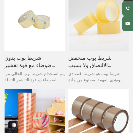
شريط بوب منخفض
شريط بوب بدون
الالتصاق ولا يسبب
ضوضاء مع قوة تقشير
ضوضاء
عالية
شريط بوب هو شريط اقتصادي
يتم استخدام شريط بوب الخالي من
ويؤدي المهمة. مصنوع من مادة
الضوضاء ذو ​​قوة التقشير الثقيلة
لاصقة أكريليكية قائمة على الماء،
للتخلص من النفايات من أجل القطع
يلتصق شريط التغليف هذا على
الإلكتروني عالي الالتصاق والتعبئة
الفور ويوفر ختمًا رائعًا. يعتبر شريطًا
للثلاجة. الميزة: مقاومة للماء،
خاصًا عالي الأداء مخصصًا لأصعب
ومقاومة درجات الحرارة العالية أو
الوظائف. يسمح الإصدار السريع
المنخفضة
والسهل بإحكام أسرع.