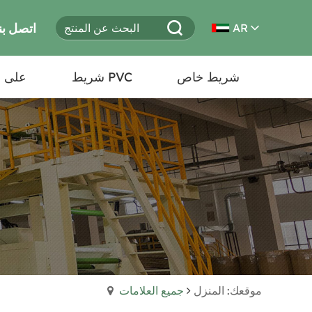
اتصل بنا
AR
شريط خاص
شريط PVC
على 
موقعك: المنزل
جميع العلامات