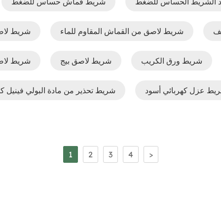
 الشريط الحساس للضغط
شريط قماش حساس للضغط
يف
شريط لاصق من القماش المقاوم للماء
شريط لاصق
شريط ورق الكريب
شريط لاصق بيج
شريط لا
يط عزل كهربائي أسود
شريط تحذير من مادة البولي فينيل كل
1
2
3
4
>