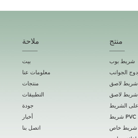
منتج
ملاحة
شريط بوب
بيت
وج الجوانب
معلومات عنا
شريط لاصق
منتجات
شريط لاصق
التطبيقات
لى الشريط
جودة
شريط PVC
أخبار
شريط خاص
اتصل بنا