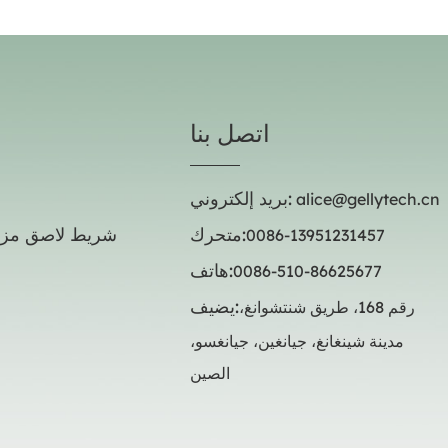
اتصل بنا
بريد إلكتروني:
alice@gellytech.cn
متحرك:
شريط لاصق مزد
0086-13951231457
هاتف:
0086-510-86625677
يضيف:
رقم 168، طريق شنتشوانغ،
مدينة شينغانغ، جيانغين، جيانغسو،
ع
الصين