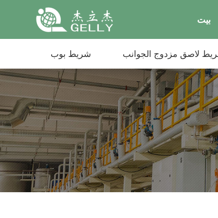
بيت
يط لاصق مزدوج الجوانب
شريط بوب