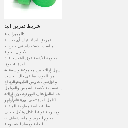
شريط تمزيق اليد
● المميزات:
1. تمزيق اليد لا يترك أي بقايا
2. مناسب للاستخدام في جميع
الأحوال الجوية
3. مقاومة للأشعة فوق البنفسجية
لمدة 30 يومًا
4. يسهل إزالته من مجموعة واسعة
من المواد، بما في ذلك الخشب
والبناء والفينيل والمعادن والزجاج.
5. حتى بعد التعرض للأشعة فوق
البنفسجية لأشعة الشمس والعوامل
الجوية الخارجية، يمكن إزالته
6. يتم لصقها على الفور وتبقى دون
بالكامل لمدة تصل إلى ثلاثة أشهر
تغيير لمدة عام واحد
7. بطانة خلفية مقاومة للماء
ومقاومة قوية للتآكل وتآكل خفيف
8. مقاوم للعرق والماء، شفاف
للغاية ومضاد للشيخوخة