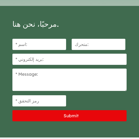
للاكتشاف لأنه يجلس بين طبقتين،
ويحملهما معًا مؤقتًا أو بشكل دائم،
اعتمادًا على نوع الشريط. تحمل
Staples عدة أحجام لمهام متعددة
مرحبًا، نحن هنا.
من علامات تجارية بما في ذلك
Duck وScotch و3M.