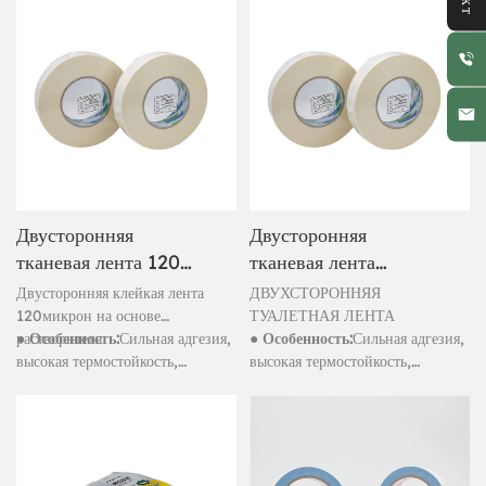
воздействиям, хорошая
воздействиям, хорошая
долговечность,
долговечность,
водонепроницаемость
водонепроницаемость
Двусторонняя
Двусторонняя
тканевая лента 120
тканевая лента
мкм на основе
толщиной 150 мкм на
Двусторонняя клейкая лента
ДВУХСТОРОННЯЯ
растворителя
основе растворителя
120микрон на основе
ТУАЛЕТНАЯ ЛЕНТА
растворителя
● Особенность:
Сильная адгезия,
● Особенность:
Сильная адгезия,
высокая термостойкость,
высокая термостойкость,
устойчивость к атмосферным
устойчивость к атмосферным
воздействиям, хорошая
воздействиям, хорошая
долговечность,
долговечность,
водонепроницаемость
водонепроницаемость