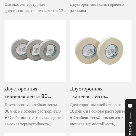
лента толщиной 120
клей
Высокотемпературная
Двусторонняя ткань горячего
мкм
двусторонняя тканевая лента 120
расплава
мкм
Двусторонняя
Двусторонняя
тканевая лента 80
тканевая лента
мкм на основе
толщиной 100 мкм
Двусторонняя клейкая лента
Двусторонняя клейкая лента
растворителя
на основе
80мик на основе растворителя
100мик на основе растворителя
● Особенность:
Сильная адгезия,
● Особенность:
Сильная адгезия,
растворителя
высокая термостойкость,
высокая термостойкость,
Контакт
устойчивость к атмосферным
устойчивость к атмосферным