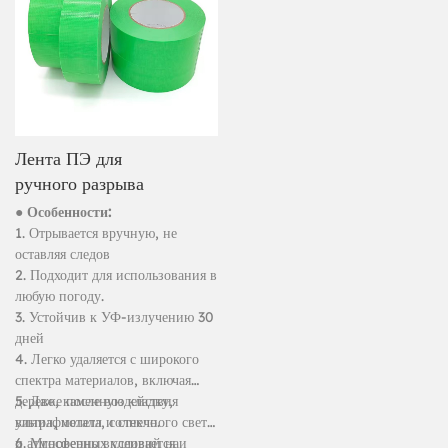
Лента ПЭ для
ручного разрыва
● Особенности:
1. Отрывается вручную, не
оставляя следов
2. Подходит для использования в
любую погоду.
3. Устойчив к УФ-излучению 30
дней
4. Легко удаляется с широкого
спектра материалов, включая
дерево, каменную кладку,
5. Даже после воздействия
винил, металл и стекло.
ультрафиолета, солнечного света
и атмосферных условий на
6. Мгновенно вклеивается и