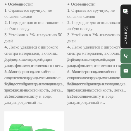
● Особенности:
● Особенности:
1. Отрывается вручную, не
1. Отрывается вручную, не
оставляя следов
оставляя следов
2. Подходит для использования в
2. Подходит для использования в
любую погоду.
любую погоду.
Контакт
3. Устойчив к УФ-излучению 30
3. Устойчив к УФ-излучению 30
дней
дней
4. Легко удаляется с широкого
4. Легко удаляется с широкого
спектра материалов, включая
спектра материалов, включая
дерево, каменную кладку,
5. Даже после воздействия
дерево, каменную кладку,
5. Даже после воздействия
винил, металл и стекло.
ультрафиолета, солнечного света
винил, металл и стекло.
ультрафиолета, солнечного света
и атмосферных условий на
6. Мгновенно вклеивается и
и атмосферных условий на
6. Мгновенно вклеивается и
открытом воздухе, его можно
остается неизменным в течение
открытом воздухе, его можно
остается неизменным в течение
полностью удалить в течение
года.
7. Водостойкая задняя подкладка,
полностью удалить в течение
года.
7. Водостойкая задняя подкладка,
трех месяцев.
высокая износостойкость, легкая
трех месяцев.
высокая износостойкость, легкая
износостойкость
8. Устойчив к поту и воде,
износостойкость
8. Устойчив к поту и воде,
ультрапрозрачный и
ультрапрозрачный и
антивозрастной.
антивозрастной.