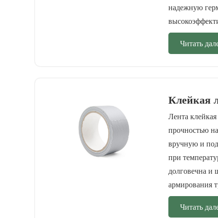
надежную герм
высокоэффекти
Читать дал
Клейкая 
Лента клейкая
прочностью на
вручную и под
при температу
долговечна и 
армирования т
Читать дал