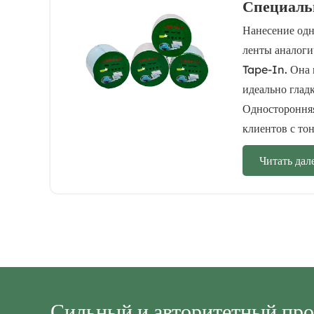
Специаль
Нанесение од
ленты аналоги
Tape-In. Она 
идеально гладк
Односторонняя
клиентов с то
Читать дал
Сильный и авторитетный про