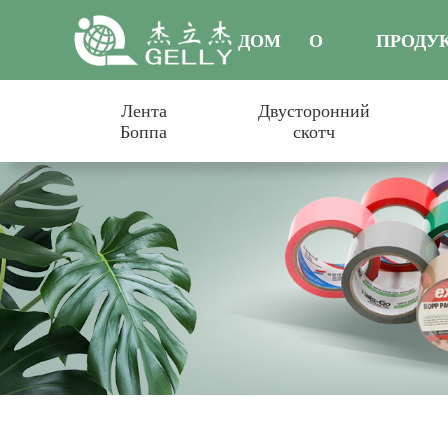
ДОМ
О
ПРОДУ
Лента
Двусторонний
НАС
Боппа
скотч