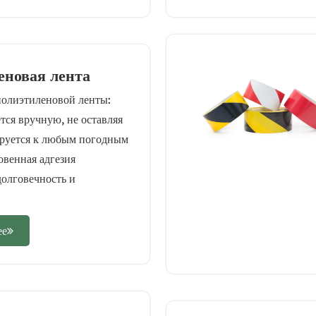
еновая лента
полиэтиленовой ленты:
тся вручную, не оставляя
ируется к любым погодным
овенная адгезия
долговечность и
.
ее