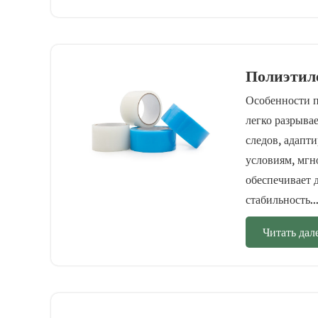
Полиэтил
Особенности 
легко разрывае
следов, адапт
условиям, мгн
обеспечивает 
стабильность..
Читать дал