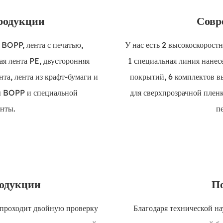
родукции
Совр
BOPP, лента с печатью,
У нас есть 2 высокоскорост
ая лента PE, двусторонняя
1 специальная линия нанес
а, лента из крафт-бумаги и
покрытий, 6 комплектов в
ты BOPP и специальной
для сверхпрозрачной пленк
нты.
п
родукции
П
е проходит двойную проверку
Благодаря технической н