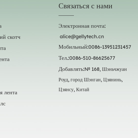
Связаться с нами
а
Электронная почта:
ий скотч
alice@gellytech.cn
Мобильный:
0086-13951231457
нта
Тел.:
0086-510-86625677
ента
Добавлять:
№ 168, Шэньчжуан
Роуд, город Шэнган, Цзянинь,
Цзянсу, Китай
я лента
лс