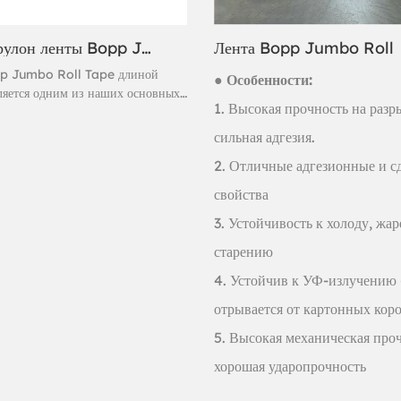
1000 м рулон ленты Bopp Jumbo
Лента Bopp Jumbo Roll
p Jumbo Roll Tape длиной
● Особенности:
ляется одним из наших основных
1. Высокая прочность на разр
с гелевым клеем. Если вам нужно
нту Bopp Jumbo Roll Tape, вы
сильная адгезия.
брать ленту Bopp Gelly
2. Отличные адгезионные и с
Jumbo Roll Tape.
свойства
3. Устойчивость к холоду, жар
старению
4. Устойчив к УФ-излучению
отрывается от картонных коро
5. Высокая механическая про
хорошая ударопрочность