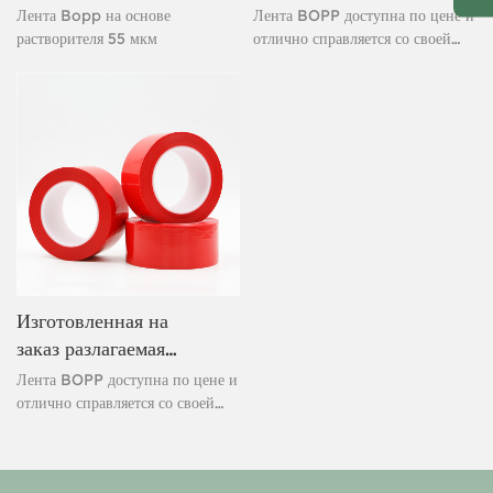
55 мкм
BOPP на основе
Лента Bopp на основе
Лента BOPP доступна по цене и
растворителя
растворителя 55 мкм
отлично справляется со своей
задачей. Изготовленная из
акрилового клея на водной
основе, эта упаковочная лента
мгновенно склеивается и
обеспечивает надежную
герметизацию. Лента считается
высокоэффективной лентой под
собственной торговой маркой,
предназначенной для самых
сложных задач. Быстрое и легкое
отклеивание обеспечивает более
быструю герметизацию.
Изготовленная на
заказ разлагаемая
упаковочная лента
Лента BOPP доступна по цене и
BOPP
отлично справляется со своей
задачей. Изготовленная из
акрилового клея на водной
основе, эта упаковочная лента