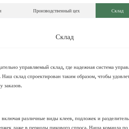
и
Производственный цех
Склад
Склад
ательно управляемый склад, где надежная система упра
. Наш склад спроектирован таким образом, чтобы удовл
у заказов.
включая различные виды клеев, подложек и разделитель
ржек даже в периоды пикового спроса. Наша команда по