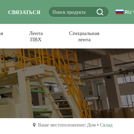
СВЯЗАТЬСЯ
RU
ая
Лента
Специальная
С НАМИ
ПВХ
лента
Ваше местоположение: Дом
Склад