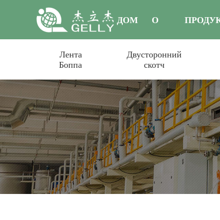
ДОМ
О
ПРОДУ
Лента
Двусторонний
НАС
Боппа
скотч