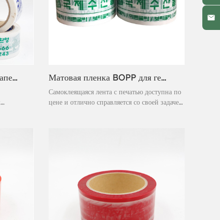
Узкая печатная лента для запечатывания картонных коробок BOPP
Матовая пленка BOPP для герметизации воздуховодов, резиновая электроизоляционная самоклеящаяся лента с печатью
Самоклеящаяся лента с печатью доступна по
к
цене и отлично справляется со своей задачей.
Эта герметизирующая лента Bopp,
и,
изготовленная из акрилового клея на водной
основе, мгновенно приклеивается и
тивного
обеспечивает надежную герметизацию.
ая из
Лента считается высокоэффективной лентой
под собственной торговой маркой,
вой
предназначенной для самых сложных работ.
я на водной
Быстрое и легкое отклеивание обеспечивает
адежную
более быструю герметизацию.
ратурных
 упаковке.