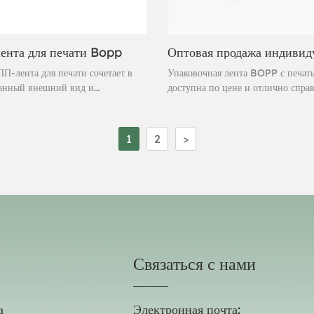
лента для печати Bopp
П-лента для печати сочетает в
Упаковочная лента BOPP с печат
канный внешний вид и
доступна по цене и отлично справ
ктивную герметизацию, создавая
своей задачей. Эта самоклеящаяся
упаковочное решение для
упаковочная лента, изготовленная
 стремящихся повысить
акрилового клея на водной основе
1
2
>
ть бренда и обеспечить
мгновенно приклеивается и обесп
ть перевозок. Эта
надежную герметизацию. Лента сч
ственная лента имеет элегантный
высокопроизводительной лентой 
н, обеспечивающий превосходный
частных марок, предназначенной 
ля логотипов и фирменных
сложных задач. Быстрое и легкое
превращая каждую упаковку в
отклеивание обеспечивает более 
 рекламу вашей компании.
герметизацию.
Связаться с нами
а
Электронная почта: