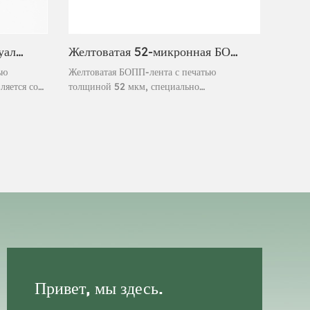
Оптовая продажа индивидуализированной печати на БОПП-упаковке с клейкой лентой
Желтоватая 52-микронная БОПП-лента для упаковки с печатью на ткани
ью
Желтоватая БОПП-лента с печатью
ляется со
толщиной 52 мкм, специально
разработанная для международных
 из
компаний, которым требуются решения для
,
упаковки больших объёмов. Эта лента
ечивает
премиум-класса имеет уникальный
итается
визуальный эффект, имитирующий текстуру
для
ткани, нанесённую на БОПП-плёнку.
для самых
Желтоватый оттенок обеспечивает отличную
видимость бренда и защиту от
быструю
несанкционированного вскрытия, что делает
её идеальным решением для электронной
коммерции, логистики и производства, где
важны как функциональность, так и
узнаваемость бренда.
Привет, мы здесь.