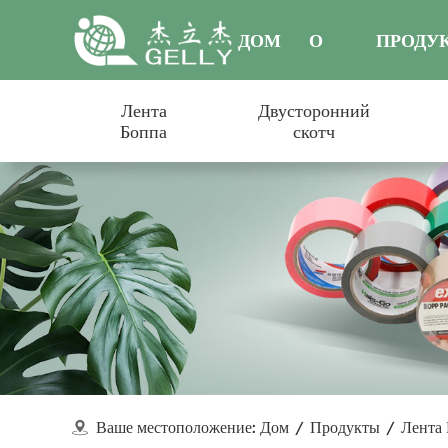
ДОМ
О
ПРОДУ
Лента
Двусторонний
НАС
Боппа
скотч
Ваше местоположение:
Дом
/
Продукты
/
Лента