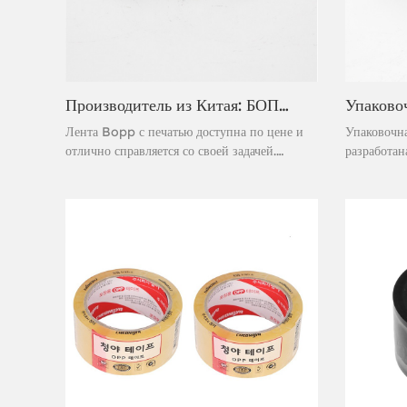
Производитель из Китая: БОПП-пленка с печатью для запечатывания хрупких картонных коробок
Лента Bopp с печатью доступна по цене и
Упаковочн
отлично справляется со своей задачей.
разработан
Изготовленная из акрилового клея на водной
экспортных
основе, эта упаковочная лента мгновенно
превосход
склеивается и обеспечивает надежную
персонализ
герметизацию. Она считается
ориентиро
высокоэффективной лентой под собственной
(BOPP) плё
торговой маркой, предназначенной для
обеспечив
самых сложных работ. Быстрое и легкое
различных 
отклеивание обеспечивает более быструю
сохраняя п
герметизацию.
Идеально п
электронн
упаковки, 
надёжность
поставок.