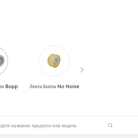
ати Bopp
Лента Боппа No Noise
Нет ленты Bubble Bo