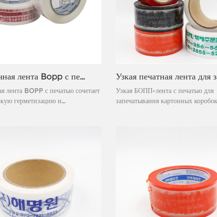
Упаковочная лента Bopp с печатью
я лента BOPP с печатью сочетает
Узкая БОПП-лента с печатью для
окую герметизацию и
запечатывания картонных коробо
е продвижение бренда, что
разработана специально для
идеальным выбором для
высокопроизводительной упаковк
дных компаний, стремящихся
требующей как высокой
вои упаковочные процессы. Эта
производительности, так и эффек
ная лента разработана для
продвижения бренда. Изготовленн
я превосходной надёжности
высококачественной двуосно-
ии, а также для размещения
ориентированной полипропилено
ашей компании, контактной
(БОПП) пленки и акрилового кле
и или рекламных сообщений на
основе, эта лента обеспечивает н
тии товара.
герметизацию в различных темпе
условиях и с учетом требований к