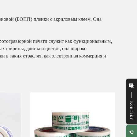
леновой (БОПП) пленки с акриловым клеем. Она
 ротогравюрной печати служит как функциональным,
тах ширины, длины и цветов, она широко
и в таких отраслях, как электронная коммерция и
Контакт