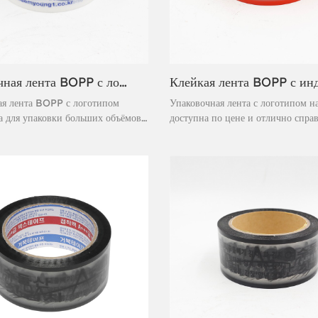
Упаковочная лента BOPP с логотипом на заказ. Лента для запечатывания картонных коробок.
ая лента BOPP с логотипом
Упаковочная лента с логотипом на
а для упаковки больших объёмов
доступна по цене и отлично справ
 грузов, сочетая в себе
своей задачей. Изготовленная на 
ную адгезию и возможность
акрилового клея на водной основе
ации. Изготовленная из двуосно-
мгновенно склеивается и обеспеч
ванной полипропиленовой
надежную герметизацию. Лента сч
нки и акрилового клея, эта лента
высокоэффективной лентой под с
ает надёжную герметизацию в
торговой маркой, предназначенно
климатических условиях,
самых сложных работ. Быстрое и 
ри этом узнаваемость бренда.
отклеивание обеспечивает быстр
одходит для логистики,
герметизацию.
ой коммерции и промышленной
обеспечивая экономичность и
 для глобальных цепочек