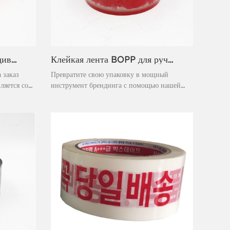
Клейкая лента BOPP с индивидуальной печатью и логотипом
Клейкая лента BOPP для ручной упаковки с печатью на заказ и логотипом
 заказ
Превратите свою упаковку в мощный
ляется со
инструмент брендинга с помощью нашей
основе
самоклеящейся БОПП-ленты для ручной
, эта лента
упаковки с индивидуальной печатью. Это
ивает
высокоэффективное решение для
итается
герметизации не только надежно защищает
обственной
ваши грузы, но и превращает каждую
й для
упаковку в мобильную рекламу вашего
легкое
бренда. Идеально подходит для компаний,
ую
стремящихся повысить узнаваемость бренда,
обеспечивая при этом надежную целостность
упаковки во время транспортировки и
обработки.