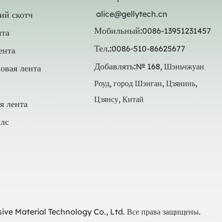
ий скотч
alice@gellytech.cn
Мобильный:
0086-13951231457
нта
Тел.:
0086-510-86625677
ента
Добавлять:
№ 168, Шэньчжуан
овая лента
Роуд, город Шэнган, Цзянинь,
Цзянсу, Китай
я лента
лс
ve Material Technology Co., Ltd. Все права защищены.