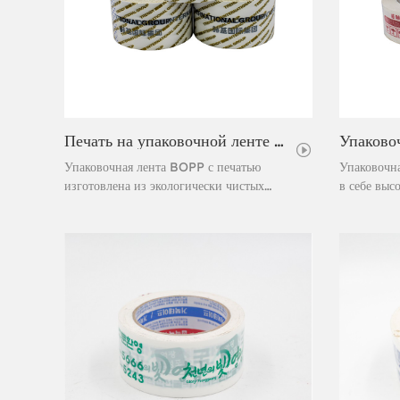
Печать на упаковочной ленте Bopp
Упаковочная лента BOPP с печатью
Упаковочна
изготовлена ​​из экологически чистых
в себе выс
материалов и обладает высокой адгезией.
эффективно
Упаковочная лента BOPP с печатью может
делает её 
использоваться в качестве носителя
междунаро
информации и средства обеспечения
улучшить с
безопасности.
универсаль
обеспечени
герметизац
логотипа в
информаци
каждой пар