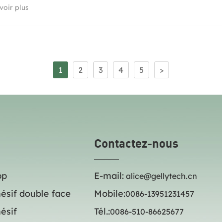
voir plus
1
2
3
4
5
>
Contactez-nous
pp
E-mail:
alice@gellytech.cn
ésif double face
Mobile:
0086-13951231457
ésif
Tél.:
0086-510-86625677