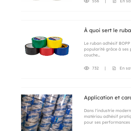
556
|
En sa
À quoi sert le rub
Le ruban adhésif BOPP f
popularité grâce à ses p
couche…
732
|
En sa
Application et car
Dans l'industrie modern
matériau adhésif pratiq
pour ses performances u