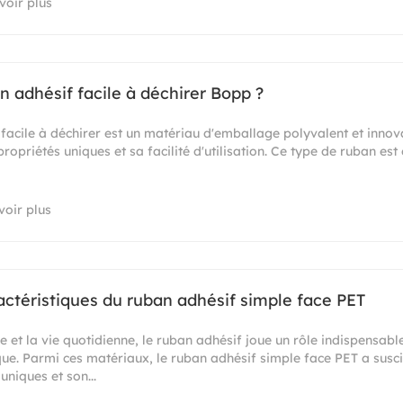
voir plus
an adhésif facile à déchirer Bopp ?
acile à déchirer est un matériau d'emballage polyvalent et innov
ropriétés uniques et sa facilité d'utilisation. Ce type de ruban es
voir plus
actéristiques du ruban adhésif simple face PET
e et la vie quotidienne, le ruban adhésif joue un rôle indispensabl
ue. Parmi ces matériaux, le ruban adhésif simple face PET a suscit
niques et son...