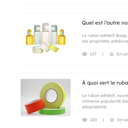
Quel est l’autre 
Le ruban adhésif Bopp, 
ses propriétés adhésive
157
|
En sa
À quoi sert le rub
Le ruban adhésif, souve
immense popularité dans
adaptabilité.
220
|
En sa