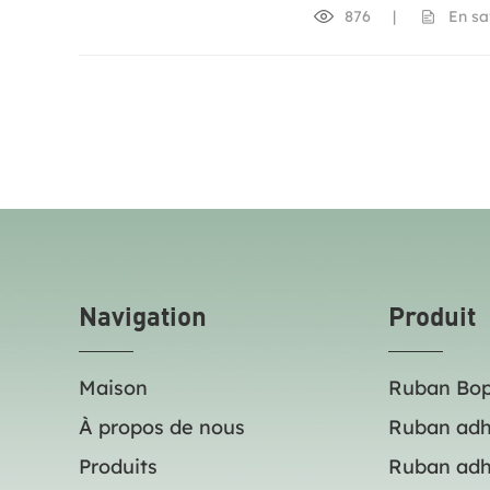
876
|
En sa
Navigation
Produit
Maison
Ruban Bo
À propos de nous
Ruban adh
Produits
Ruban adh