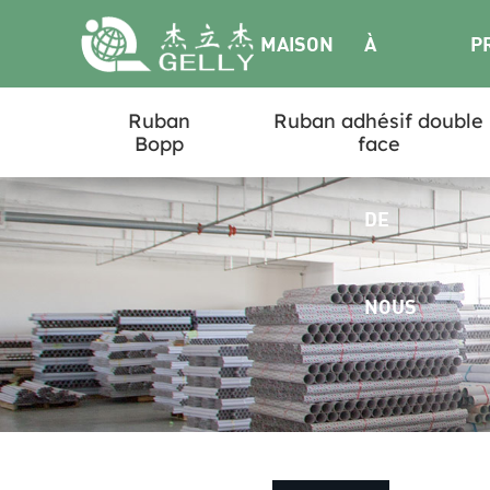
MAISON
À
P
Ruban
Ruban adhésif double
PROPOS
Bopp
face
DE
NOUS