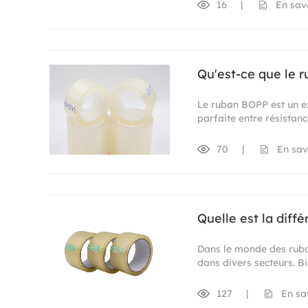
16
|
En sav
Qu'est-ce que le 
Le ruban BOPP est un ex
parfaite entre résistanc
70
|
En sav
Quelle est la diff
Dans le monde des ruban
dans divers secteurs. Bi
127
|
En sa