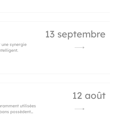
13 septembre
t une synergie
telligent.
12 août
uramment utilisées
rubans possèdent…