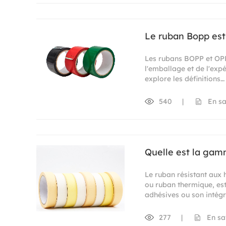
Le ruban Bopp est
Les rubans BOPP et OPP
l'emballage et de l'expé
explore les définitions…
540
|
En sa
Quelle est la gam
Le ruban résistant aux 
ou ruban thermique, es
adhésives ou son intégri
277
|
En sa