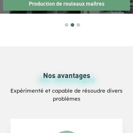
aîtres
Production
Nos avantages
Our Advantages
Expérimenté et capable de résoudre divers
problèmes