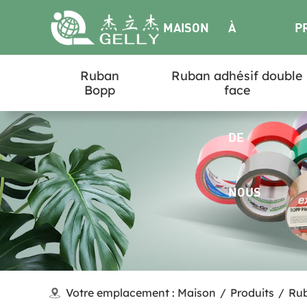
MAISON
À
P
Ruban
Ruban adhésif double
PROPOS
Bopp
face
DE
NOUS
Votre emplacement :
Maison
/
Produits
/
Ru