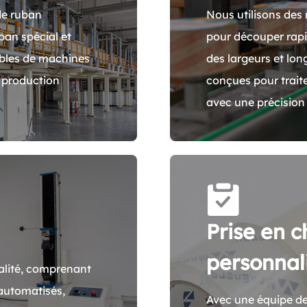
de ruban
Nous utilisons des
ban spécial et
pour découper rap
bles de machines
des largeurs et lo
 production
conçues pour trait
avec une précision 
Prise en c
personnal
alité, comprenant
 automatisés,
Avec une équipe d