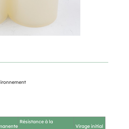
nvironnement
Résistance à la
manente
Virage initial