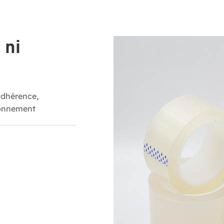
 ni
 adhérence,
ronnement