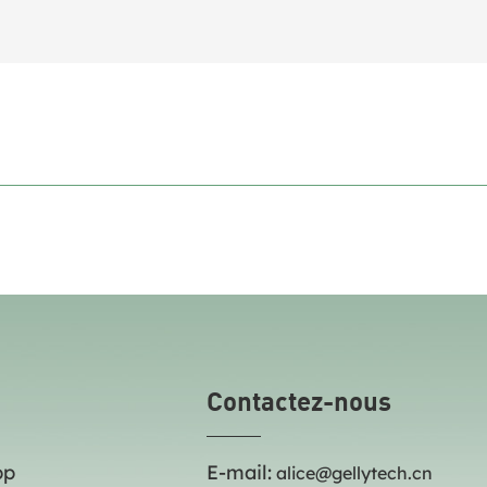
Contactez-nous
pp
E-mail:
alice@gellytech.cn