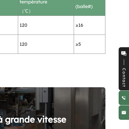
température
(balle#)
（℃）
120
≥16
120
≥5
Contact
 grande vitesse