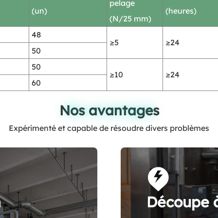
pelage
(un)
(heures)
(N/25 mm)
48
≥5
≥24
50
50
≥10
≥24
60
Nos avantages
Nos avantages
Expérimenté et capable de résoudre divers problèmes
n
Découpe à